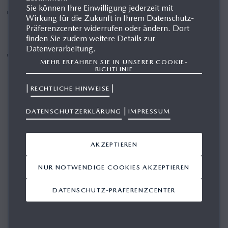
Sie können Ihre Einwilligung jederzeit mit
Neue Kampagne läutet finale Vorverkaufsphase ein –
Wirkung für die Zukunft in Ihrem Datenschutz-
mit attraktiven Leasing-Konditionen und inklusive E-
Präferenzcenter widerrufen oder ändern. Dort
finden Sie zudem weitere Details zur
Auto-Förderung
Datenverarbeitung.
Leistungsstarker Elektroantrieb, reisetaugliche
MEHR ERFAHREN SIE IN UNSERER COOKIE-
Reichweiten und umfassende Ausstattung
RICHTLINIE
|
|
RECHTLICHE HINWEISE
|
DATENSCHUTZERKLÄRUNG
IMPRESSUM
AKZEPTIEREN
NUR NOTWENDIGE COOKIES AKZEPTIEREN
DATENSCHUTZ-PRÄFERENZCENTER