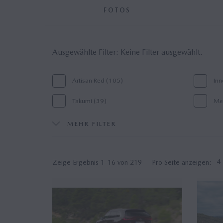
FOTOS
Ausgewählte Filter:
Keine Filter ausgewählt.
Artisan Red (105)
Inn
Takumi (39)
Mel
Tan Interior (24)
e-S
MEHR FILTER
Technik (7)
Mot
Polymetal Grey Metallic (1)
Pre
Zeige Ergebnis 1-16 von 219
Pro Seite anzeigen:
4