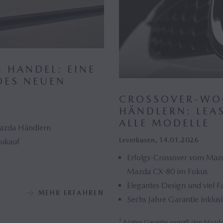
 HANDEL: EINE
DES NEUEN
CROSSOVER-WO
HÄNDLERN: LEA
ALLE MODELLE
Mazda Händlern
Leverkusen, 14.01.2026
eukauf
Erfolgs-Crossover vom Ma
Mazda CX-80 im Fokus
Elegantes Design und viel 
MEHR ERFAHREN
Sechs Jahre Garantie inklus
1
6 Jahre Garantie gemäß den Mazda