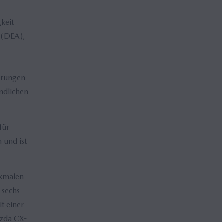
keit
 (DEA),
ierungen
ndlichen
für
 und ist
rkmalen
 sechs
it einer
azda CX-