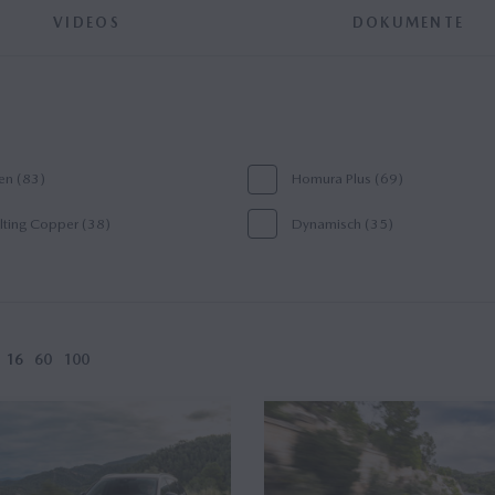
VIDEOS
DOKUMENTE
en (83)
Homura Plus (69)
ting Copper (38)
Dynamisch (35)
kyactiv D (13)
Homura (13)
or (5)
Gruppe (2)
islisten (1)
16
60
100