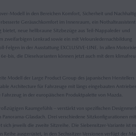
er-Modell in den Bereichen Komfort, Sicherheit und Nachhaltig
erbesserte Geräuschkomfort im Innenraum, ein Nothalteassistent
ng bietet, neue hellbraune Sitzbezüge aus Teil-Nappaleder und
m zweifarbigen Lenkrad sowie ein mit Veloursledernachbildung
ll-Felgen in der Ausstattung EXCLUSIVE-LINE. In allen Motoris
6e-bis, die Dieselvarianten können jetzt auch mit dem klimafreu
e Modell der Large Product Group des japanischen Herstellers 
alable Architecture für Fahrzeuge mit längs eingebauten Antrieben
te Fahrzeug in der europäischen Produktpalette von Mazda.
großzügigen Raumgefühls – verstärkt von spezifischen Designme
n Panorama-Glasdach. Drei verschiedene Sitzkonfigurationen mit
sich jeweils die zweite Sitzreihe. Die Siebensitzer-Variante ist m
en Reihe ausgerüstet, in den Sechssitzer-Versionen verfügt der M