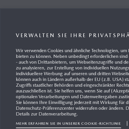
Hybrid
MA
VERWALTEN SIE IHRE PRIVATSPH
Wir verwenden Cookies und ähnliche Technologien, um 
bieten zu können. Neben unbedingt erforderlichen sind 
- auch von Drittanbietern, um Webseitenzugriffe und
zu analysieren, zur Erstellung von individuellen Nutzun
individuellere Werbung auf unseren und dritten Webseit
Mazda Integrated Report 2024
Mazda
können auch in Ländern außerhalb der EU (z.B. USA) sta
31.10.2024
22.12
Zugriffs staatlicher Behörden und eingeschränkter Recht
auszuschließen ist. Sie helfen uns, wenn Sie auf (Akzept
optionalen Verarbeitungen und Datenweitergaben zust
Sie können Ihre Einwilligung jederzeit mit Wirkung für d
Datenschutz-Präferenzcenter widerrufen oder ändern. D
Details zur Datenverarbeitung.
MEHR ERFAHREN SIE IN UNSERER COOKIE-RICHTLINIE