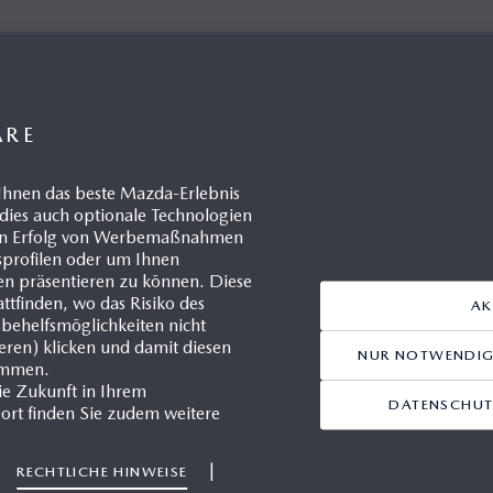
ZDA CORPORAT
INTEGRATED REPORT
ÄRE
Ihnen das beste Mazda-Erlebnis
dies auch optionale Technologien
 den Erfolg von Werbemaßnahmen
gsprofilen oder um Ihnen
en präsentieren zu können. Diese
 Integrated Report 2023
Mazda Integrated Report 2
ttfinden, wo das Risiko des
AK
.2023
22.12.2023
sbehelfsmöglichkeiten nicht
ieren) klicken und damit diesen
NUR NOTWENDIGE
immen.
ie Zukunft in Ihrem
DATENSCHUT
ort finden Sie zudem weitere
|
|
RECHTLICHE HINWEISE
1/1