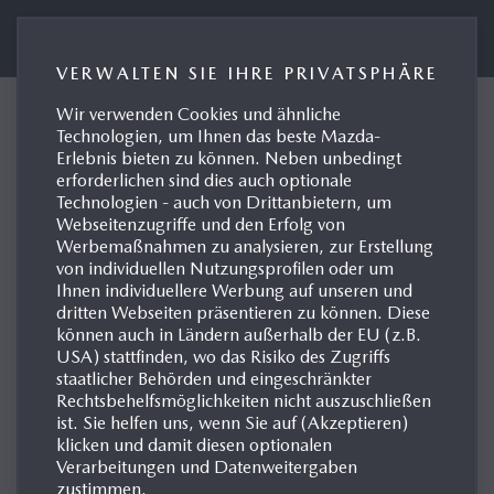
Presseportal Mazda Deutschland
VERWALTEN SIE IHRE PRIVATSPHÄRE
Wir verwenden Cookies und ähnliche
KONTAKTE
Technologien, um Ihnen das beste Mazda-
Erlebnis bieten zu können. Neben unbedingt
erforderlichen sind dies auch optionale
Technologien - auch von Drittanbietern, um
FÜR KUNDENANFRAGEN:
Webseitenzugriffe und den Erfolg von
Werbemaßnahmen zu analysieren, zur Erstellung
von individuellen Nutzungsprofilen oder um
Mazda Kundeninformationszentrum
Ihnen individuellere Werbung auf unseren und
Tel: +49(0)2173/943-121
dritten Webseiten präsentieren zu können. Diese
können auch in Ländern außerhalb der EU (z.B.
Servicezeiten: Montags bis Freitags 8 - 18 Uhr
USA) stattfinden, wo das Risiko des Zugriffs
staatlicher Behörden und eingeschränkter
Klicken Sie hier, um eine Nachricht zu schreiben
Rechtsbehelfsmöglichkeiten nicht auszuschließen
ist. Sie helfen uns, wenn Sie auf (Akzeptieren)
klicken und damit diesen optionalen
Verarbeitungen und Datenweitergaben
FÜR JOURNALISTENANFRAGEN:
zustimmen.