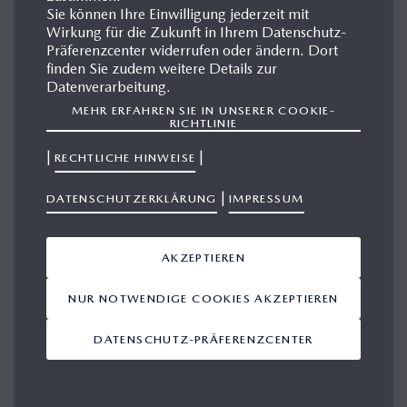
Sie können Ihre Einwilligung jederzeit mit
Mazda Presse- und Öffentlichkeitsarbeit
Wirkung für die Zukunft in Ihrem Datenschutz-
Tel: +49(0)2173/943-303
Präferenzcenter widerrufen oder ändern. Dort
finden Sie zudem weitere Details zur
E-Mail:
presse@mazda.de
Datenverarbeitung.
MEHR ERFAHREN SIE IN UNSERER COOKIE-
Servicezeiten: Montags bis Donnerstags 9 - 17 Uhr, Freitags
RICHTLINIE
9 - 16 Uhr
|
|
RECHTLICHE HINWEISE
In dringenden Fällen erreichen Sie uns auch außerhalb der
|
DATENSCHUTZERKLÄRUNG
IMPRESSUM
Servicezeiten mobil oder per E-Mail.
Klicken Sie hier, um uns eine Nachricht zu schreiben
AKZEPTIEREN
NUR NOTWENDIGE COOKIES AKZEPTIEREN
DAS MAZDA PRESSE-TEAM
DATENSCHUTZ-PRÄFERENZCENTER
Jochen Münzinger