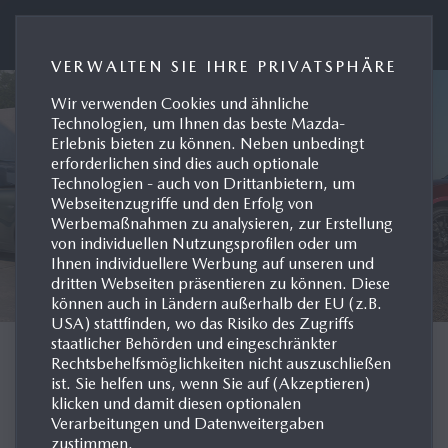
Presseportal Mazda Deutschland
VERWALTEN SIE IHRE PRIVATSPHÄRE
Wir verwenden Cookies und ähnliche
Technologien, um Ihnen das beste Mazda-
Erlebnis bieten zu können. Neben unbedingt
erforderlichen sind dies auch optionale
Technologien - auch von Drittanbietern, um
Webseitenzugriffe und den Erfolg von
Werbemaßnahmen zu analysieren, zur Erstellung
von individuellen Nutzungsprofilen oder um
Ihnen individuellere Werbung auf unseren und
dritten Webseiten präsentieren zu können. Diese
können auch in Ländern außerhalb der EU (z.B.
USA) stattfinden, wo das Risiko des Zugriffs
staatlicher Behörden und eingeschränkter
DER MAZDA MX-5 2027
Rechtsbehelfsmöglichkeiten nicht auszuschließen
ist. Sie helfen uns, wenn Sie auf (Akzeptieren)
klicken und damit diesen optionalen
GEMACHT FÜR PURES
Verarbeitungen und Datenweitergaben
zustimmen.