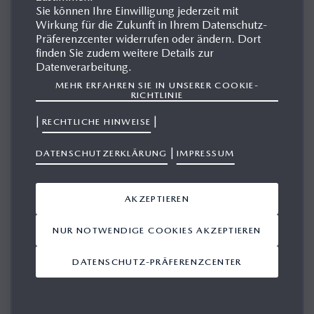
9-19,4
Sie können Ihre Einwilligung jederzeit mit
km, CO
-
Wirkung für die Zukunft in Ihrem Datenschutz-
2
Präferenzcenter widerrufen oder ändern. Dort
finden Sie zudem weitere Details zur
Datenverarbeitung.
MEHR ERFAHREN SIE IN UNSERER COOKIE-
RICHTLINIE
|
|
RECHTLICHE HINWEISE
NEWS
|
DATENSCHUTZERKLÄRUNG
IMPRESSUM
AKZEPTIEREN
NUR NOTWENDIGE COOKIES AKZEPTIEREN
DATENSCHUTZ-PRÄFERENZCENTER