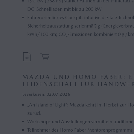
190 kW (258 PS) starker Antrieb an der Hinterachs
DC-Schnellladen mit bis zu 200 kW
Fahrerorientiertes Cockpit, intuitive digitale Tech
Sicherheitsausstattung serienmäßig (Energieverbr
kWh/100 km; CO₂-Emissionen kombiniert 0 g/km;
MAZDA UND HOMO FABER: E
LEIDENSCHAFT FÜR HANDWE
Leverkusen, 02.07.2026
„An Island of Light“: Mazda kehrt im Herbst zur 
zurück
Workshops und Ausstellungen vermitteln traditione
Teilnehmer des Homo Faber Mentorenprogramms pr