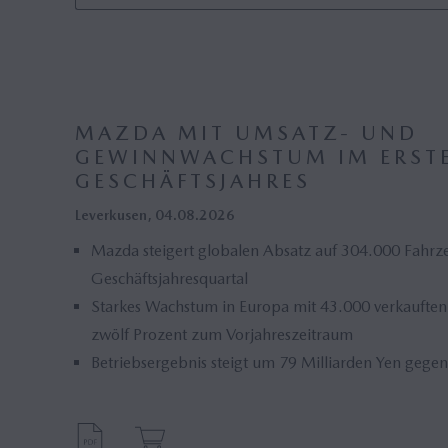
Hybrid
Design (52)
Histor
Wankel (22)
MAZDA MIT UMSATZ- UND
GEWINNWACHSTUM IM ERSTE
GESCHÄFTSJAHRES
Leverkusen, 04.08.2026
Mazda steigert globalen Absatz auf 304.000 Fahrz
Geschäftsjahresquartal
Starkes Wachstum in Europa mit 43.000 verkaufte
zwölf Prozent zum Vorjahreszeitraum
Betriebsergebnis steigt um 79 Milliarden Yen gege