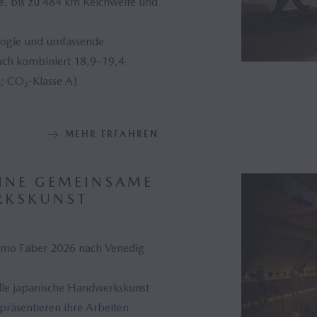
e, bis zu 484 km Reichweite und
nologie und umfassende
auch kombiniert 18,9–19,4
 CO₂-Klasse A)
MEHR ERFAHREN
INE GEMEINSAME
RKSKUNST
Homo Faber 2026 nach Venedig
lle japanische Handwerkskunst
äsentieren ihre Arbeiten