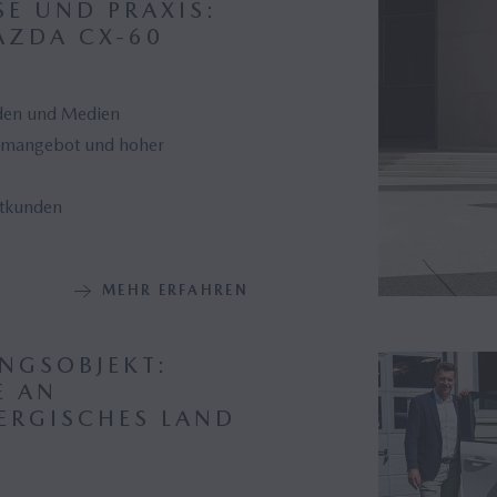
SE UND PRAXIS:
AZDA CX-60
den und Medien
umangebot und hoher
atkunden
MEHR ERFAHREN
NGSOBJEKT:
E AN
ERGISCHES LAND