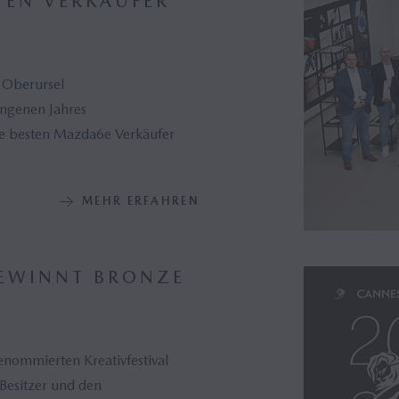
TEN VERKÄUFER
 Oberursel
angenen Jahres
ie besten Mazda6e Verkäufer
MEHR ERFAHREN
EWINNT BRONZE
enommierten Kreativfestival
Besitzer und den