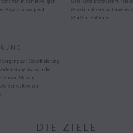
rschriften in den jeweiligen
Lieferkettennetzwerk für elekt
on-Ansatz konsequent
Mazda mehrere batterieelektri
Märkten einführen.
ERUNG
bergang zur Elektrifizierung
Verfeinerung als auch die
eiten von Mazda,
wie der weltweiten
e.
DIE ZIELE