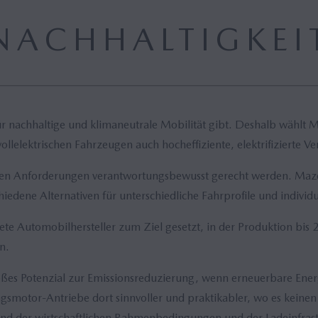
NACHHALTIGKEI
 für nachhaltige und klimaneutrale Mobilität gibt. Deshalb wähl
vollelektrischen Fahrzeugen auch hocheffiziente, elektrifizierte 
hen Anforderungen verantwortungsbewusst gerecht werden. Mazda
iedene Alternativen für unterschiedliche Fahrprofile und individu
 Automobilhersteller zum Ziel gesetzt, in der Produktion bis 2
n.
großes Potenzial zur Emissionsreduzierung, wenn erneuerbare Ene
ungsmotor-Antriebe dort sinnvoller und praktikabler, wo es kein
nd der wirtschaftlichen Rahmenbedingungen und der Ladeinfrastr