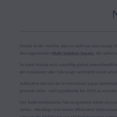
Hybrid
Mazda ist der Ansicht, dass es nicht nur eine Lösung
den sogenannten
Multi-Solution-Ansatz
, der neben 
So kann Mazda auch zukünftig global unterschiedlic
der Emissionen aller Fahrzeuge und bietet somit versch
Außerdem hat sich der in Hiroshima/Japan beheimatete
gesamte Liefer- und Logistikkette bis 2050 zu erreiche
Der batterieelektrische Fahrzeugantrieb bietet ein 
stehen. Allerdings sind immer effizientere Verbrenn
oder wo die Einführung von Elektrofahrzeugen aufgru