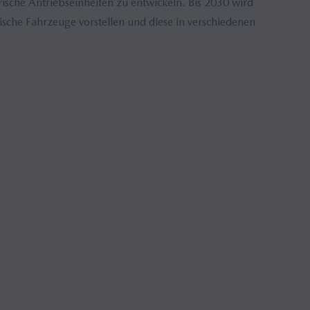
rische Antriebseinheiten zu entwickeln. Bis 2030 wird
sche Fahrzeuge vorstellen und diese in verschiedenen