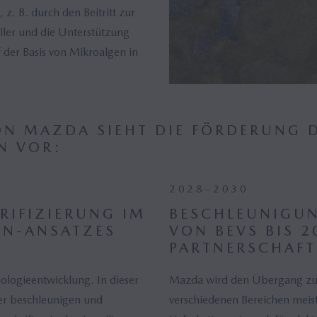
 z. B. durch den Beitritt zur
ller und die Unterstützung
f der Basis von Mikroalgen in
ON MAZDA SIEHT DIE FÖRDERUNG D
N VOR:
2028–2030
RIFIZIERUNG IM
BESCHLEUNIGU
ON-ANSATZES
VON BEVS BIS 
PARTNERSCHAFT
ologieentwicklung. In dieser
Mazda wird den Übergang zur E
ter beschleunigen und
verschiedenen Bereichen meist