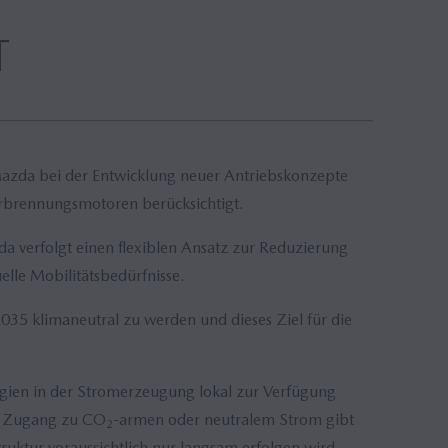
T
t Mazda bei der Entwicklung neuer Antriebskonzepte
Verbrennungsmotoren berücksichtigt.
 verfolgt einen flexiblen Ansatz zur Reduzierung
elle Mobilitätsbedürfnisse.
035 klimaneutral zu werden und dieses Ziel für die
rgien in der Stromerzeugung lokal zur Verfügung
en Zugang zu CO
-armen oder neutralem Strom gibt
2
uktur voraussichtlich nur langsam erfolgen wird.