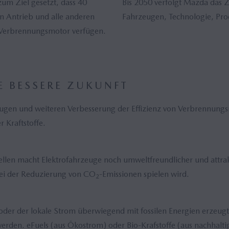
um Ziel gesetzt, dass 40
Bis 2050 verfolgt Mazda das Zi
en Antrieb und alle anderen
Fahrzeugen, Technologie, Pro
n Verbrennungsmotor verfügen.
E BESSERE ZUKUNFT
n und weiteren Verbesserung der Effizienz von Verbrennungsmot
 Kraftstoffe.
len macht Elektrofahrzeuge noch umweltfreundlicher und attrakti
bei der Reduzierung von CO
-Emissionen spielen wird.
2
 oder der lokale Strom überwiegend mit fossilen Energien erzeugt
erden. eFuels (aus Ökostrom) oder Bio-Krafstoffe (aus nachhalti