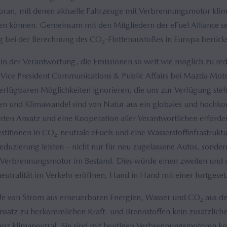
 voran, mit denen aktuelle Fahrzeuge mit Verbrennungsmotor kl
n können. Gemeinsam mit den Mitgliedern der eFuel Alliance se
tig bei der Berechnung des CO₂-Flottenaustoßes in Europa berück
r in der Verantwortung, die Emissionen so weit wie möglich zu re
 Vice President Communications & Public Affairs bei Mazda Mot
verfügbaren Möglichkeiten ignorieren, die uns zur Verfügung ste
en und Klimawandel sind von Natur aus ein globales und hochk
erten Ansatz und eine Kooperation aller Verantwortlichen erford
estitionen in CO₂-neutrale eFuels und eine Wasserstoffinfrastruk
reduzierung leisten – nicht nur für neu zugelassene Autos, sonde
t Verbrennungsmotor im Bestand. Dies würde einen zweiten und 
utralität im Verkehr eröffnen, Hand in Hand mit einer fortgesetz
fe von Strom aus erneuerbaren Energien, Wasser und CO₂ aus der
satz zu herkömmlichen Kraft- und Brennstoffen kein zusätzliche
lanz klimaneutral. Sie sind mit heutigen Verbrennungsmotoren 