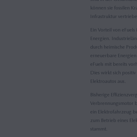
können sie fossilen K
Infrastruktur vertrieb
Ein Vorteil von eFuels
Energien. Industrielä
durch heimische Prod
erneuerbare Energien 
eFuels mit bereits vo
Dies wirkt sich posit
Elektroautos aus.
Bisherige Effizienzve
Verbrennungsmotor bet
ein Elektrofahrzeug b
zum Betrieb eines Ele
stammt.