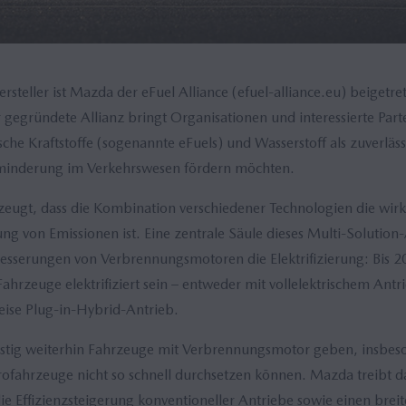
rsteller ist Mazda der eFuel Alliance (efuel-alliance.eu) beigetre
egründete Allianz bringt Organisationen und interessierte Par
sche Kraftstoffe (sogenannte eFuels) und Wasserstoff als zuverlä
sminderung im Verkehrswesen fördern möchten.
eugt, dass die Kombination verschiedener Technologien die wirk
ng von Emissionen ist. Eine zentrale Säule dieses Multi-Solution-
besserungen von Verbrennungsmotoren die Elektrifizierung: Bis 2
hrzeuge elektrifiziert sein – entweder mit vollelektrischem Antr
ise Plug-in-Hybrid-Antrieb.
ristig weiterhin Fahrzeuge mit Verbrennungsmotor geben, insbeso
trofahrzeuge nicht so schnell durchsetzen können. Mazda treibt 
die Effizienzsteigerung konventioneller Antriebe sowie einen brei