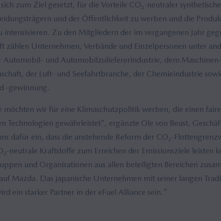
 sich zum Ziel gesetzt, für die Vorteile CO₂-neutraler synthetische
eidungsträgern und der Öffentlichkeit zu werben und die Produk
 intensivieren. Zu den Mitgliedern der im vergangenen Jahr ge
ft zählen Unternehmen, Verbände und Einzelpersonen unter an
r Automobil- und Automobilzuliefererindustrie, dem Maschinen
chaft, der Luft- und Seefahrtbranche, der Chemieindustrie sowi
nd -gewinnung.
ce möchten wir für eine Klimaschutzpolitik werben, die einen fa
n Technologien gewährleistet", ergänzte Ole von Beust, Geschäft
 uns dafür ein, dass die anstehende Reform der CO₂-Flottengrenz
O₂-neutrale Kraftstoffe zum Erreichen der Emissionsziele leisten
gruppen und Organisationen aus allen beteiligten Bereichen zu
auf Mazda. Das japanische Unternehmen mit seiner langen Traditi
rd ein starker Partner in der eFuel Alliance sein."