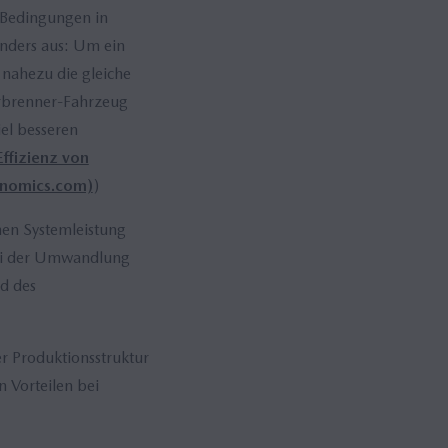
e Bedingungen in
anders aus: Um ein
 nahezu die gleiche
erbrenner-Fahrzeug
iel besseren
ffizienz von
conomics.com)
)
hen Systemleistung
bei der Umwandlung
d des
r Produktionsstruktur
 Vorteilen bei