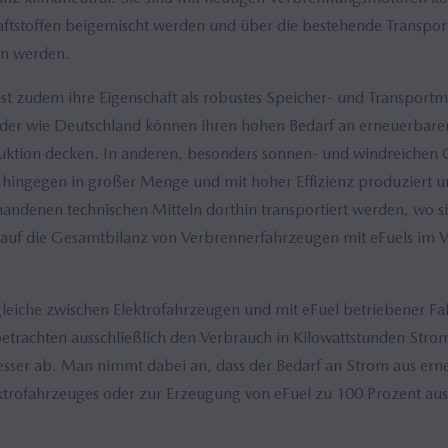
raftstoffen beigemischt werden und über die bestehende Transport
en werden.
 ist zudem ihre Eigenschaft als robustes Speicher- und Transportm
nder wie Deutschland können ihren hohen Bedarf an erneuerbaren 
uktion decken. In anderen, besonders sonnen- und windreichen
hingegen in großer Menge und mit hoher Effizienz produziert u
rhandenen technischen Mitteln dorthin transportiert werden, wo 
iv auf die Gesamtbilanz von Verbrennerfahrzeugen mit eFuels im V
rgleiche zwischen Elektrofahrzeugen und mit eFuel betriebener F
rachten ausschließlich den Verbrauch in Kilowattstunden Strom
esser ab. Man nimmt dabei an, dass der Bedarf an Strom aus er
ktrofahrzeuges oder zur Erzeugung von eFuel zu 100 Prozent aus