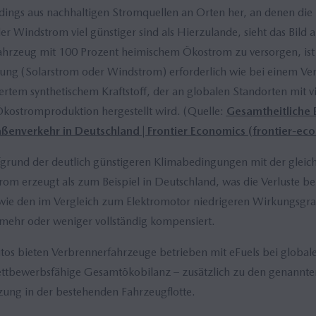
erdings aus nachhaltigen Stromquellen an Orten her, an denen di
r Windstrom viel günstiger sind als Hierzulande, sieht das Bild 
ahrzeug mit 100 Prozent heimischem Ökostrom zu versorgen, ist
ung (Solarstrom oder Windstrom) erforderlich wie bei einem V
ertem synthetischem Kraftstoff, der an globalen Standorten mit v
kostromproduktion hergestellt wird. (Quelle:
Gesamtheitliche E
ßenverkehr in Deutschland | Frontier Economics (frontier-e
grund der deutlich günstigeren Klimabedingungen mit der gleic
rom erzeugt als zum Beispiel in Deutschland, was die Verluste 
owie den im Vergleich zum Elektromotor niedrigeren Wirkungsgra
ehr oder weniger vollständig kompensiert.
os bieten Verbrennerfahrzeuge betrieben mit eFuels bei globale
ettbewerbsfähige Gesamtökobilanz – zusätzlich zu den genannten
zung in der bestehenden Fahrzeugflotte.