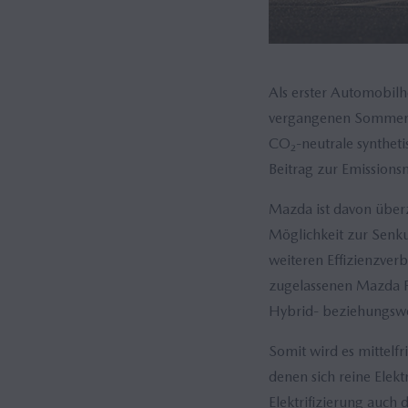
Als erster Automobilhe
vergangenen Sommer g
CO₂-neutrale syntheti
Beitrag zur Emission
Mazda ist davon überz
Möglichkeit zur Senku
weiteren Effizienzver
zugelassenen Mazda Fa
Hybrid- beziehungswe
Somit wird es mittelf
denen sich reine Elek
Elektrifizierung auch 