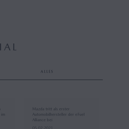
IAL
ALLES
n
Mazda tritt als erster
 im
Automobilhersteller der eFuel
Alliance bei
05.02.2021