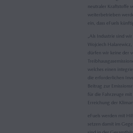
neutraler Kraftstoffe
weiterbetrieben werde
ein, dass eFuels künf
„Als Industrie sind wi
Wojciech Halarewicz,
dürfen wir keine der 
Treibhausgasemission
welches einen integri
die erforderlichen Inv
Beitrag zur Emissions
für die Fahrzeuge mi
Erreichung der Klimane
eFuels werden mit Hil
setzen damit im Gegen
sind in der Gesamtbi