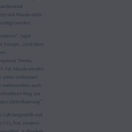
imaschonend
tzt sich Mazda dafür
sichtigt werden.
duzieren", sagte
or Europe. „Und dazu
hen.
omplexes Thema,
ert. Für Mazda werden
tur einen wirksamen
rn insbesondere auch
schnelleren Weg zur
ten Elektrifizierung".
 Luft hergestellt und
s CO₂ frei, sondern
kompatibel. Außerdem