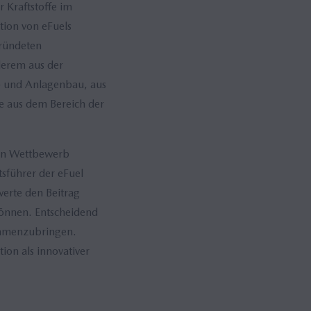
r Kraftstoffe im
tion von eFuels
gründeten
derem aus der
- und Anlagenbau, aus
e aus dem Bereich der
iren Wettbewerb
sführer der eFuel
werte den Beitrag
 können. Entscheidend
sammenzubringen.
on als innovativer