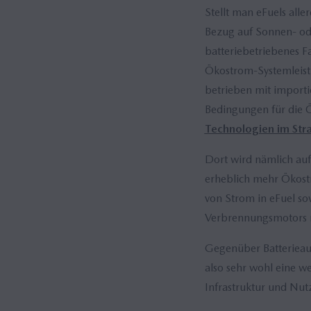
Stellt man eFuels all
Bezug auf Sonnen- ode
batteriebetriebenes F
Ökostrom-Systemleist
betrieben mit importi
Bedingungen für die Ö
Technologien im Stra
Dort wird nämlich auf
erheblich mehr Ökost
von Strom in eFuel s
Verbrennungsmotors m
Gegenüber Batterieaut
also sehr wohl eine w
Infrastruktur und Nut