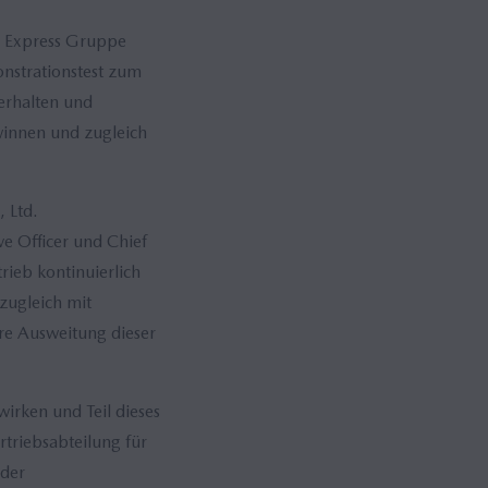
 Express Gruppe
onstrationstest zum
erhalten und
winnen und zugleich
 Ltd.
e Officer und Chief
ieb kontinuierlich
zugleich mit
re Ausweitung dieser
wirken und Teil dieses
rtriebsabteilung für
 der