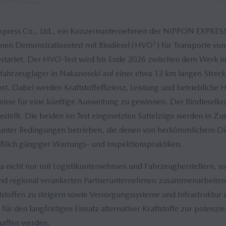
press Co., Ltd., ein Konzernunternehmen der NIPPON EXPRE
1
nen Demonstrationstest mit Biodiesel (HVO
) für Transporte von
tartet. Der HVO-Test wird bis Ende 2026 zwischen dem Werk im 
ahrzeuglager in Nakanoseki auf einer etwa 12 km langen Streck
rt. Dabei werden Kraftstoffeffizienz, Leistung und betriebliche
isse für eine künftige Ausweitung zu gewinnen. Der Biodieselkra
tgestellt. Die beiden im Test eingesetzten Sattelzüge werden in 
 unter Bedingungen betrieben, die denen von herkömmlichem Dies
eßlich gängiger Wartungs- und Inspektionspraktiken.
 nicht nur mit Logistikunternehmen und Fahrzeugherstellern, s
n und regional verankerten Partnerunternehmen zusammenarbeite
ftstoffen zu steigern sowie Versorgungssysteme und Infrastruktur
für den langfristigen Einsatz alternativer Kraftstoffe zur potenzi
affen werden.