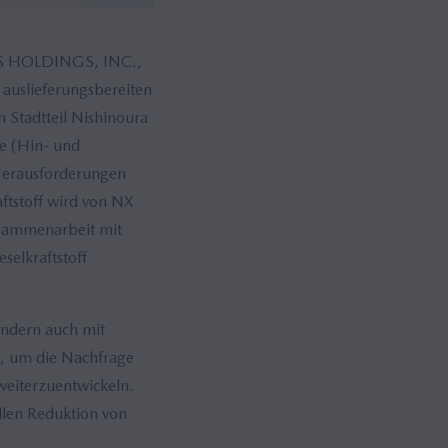
SS HOLDINGS, INC.,
 auslieferungsbereiten
Stadtteil Nishinoura
e (Hin- und
 Herausforderungen
ftstoff wird von NX
Zusammenarbeit mit
elkraftstoff
ondern auch mit
n, um die Nachfrage
 weiterzuentwickeln.
ellen Reduktion von