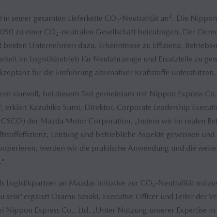
2
 in seiner gesamten Lieferkette CO₂-Neutralität an
. Die Nippon
s 2050 zu einer CO₂-neutralen Gesellschaft beizutragen. Der Dem
 beiden Unternehmen dazu, Erkenntnisse zu Effizienz, Betriebsv
keit im Logistikbetrieb für Neufahrzeuge und Ersatzteile zu ge
Akzeptanz für die Einführung alternativer Kraftstoffe unterstützen.
ßerst sinnvoll, bei diesem Test gemeinsam mit Nippon Express Co.,
erklärt Kazuhiko Sumi, Direktor, Corporate Leadership Executiv
(CSCO) der Mazda Motor Corporation. „Indem wir im realen Betr
ftstoffeffizienz, Leistung und betriebliche Aspekte gewinnen und 
ooperieren, werden wir die praktische Anwendung und die weite
.“
 als Logistikpartner an Mazdas Initiative zur CO₂-Neutralität mitzu
 sein“ ergänzt Osamu Sasaki, Executive Officer und Leiter der Ve
ei Nippon Express Co., Ltd. „Unter Nutzung unserer Expertise in