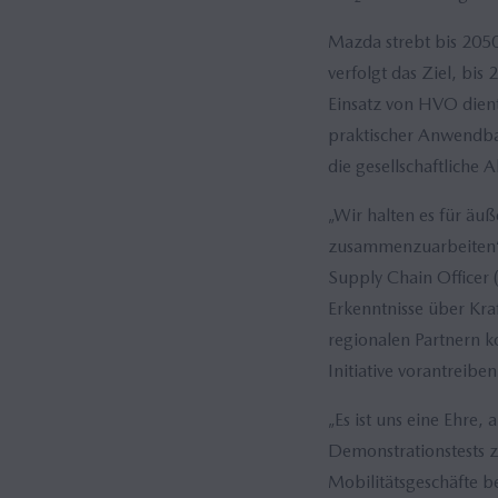
Mazda strebt bis 2050
verfolgt das Ziel, bi
Einsatz von HVO dient
praktischer Anwendbar
die gesellschaftliche 
„Wir halten es für äu
zusammenzuarbeiten“, 
Supply Chain Officer 
Erkenntnisse über Kra
regionalen Partnern k
Initiative vorantreiben
„Es ist uns eine Ehre,
Demonstrationstests zu
Mobilitätsgeschäfte b