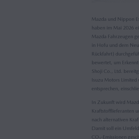
Mazda und Nippon Ex
haben im Mai 2026 ei
Mazda Fahrzeugen ges
in Hofu und dem Neuf
Rückfahrt) durchgefüh
bewertet, um Erkenntn
Shoji Co., Ltd. berei
Isuzu Motors Limited
entsprechen, einschli
In Zukunft wird Mazda
Kraftstofflieferante
nach alternativen Kra
Damit soll ein Umfeld 
CO₂-Emissionen gesch