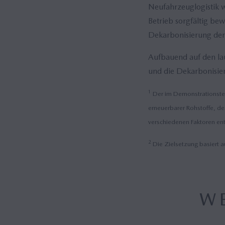
Neufahrzeuglogistik w
Betrieb sorgfältig bew
Dekarbonisierung der 
Aufbauend auf den lau
und die Dekarbonisier
1
Der im Demonstrationstest
erneuerbarer Rohstoffe, de
verschiedenen Faktoren en
2
Die Zielsetzung basiert a
WE