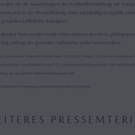
erden wir die Auswirkungen der Kraftstoffumstellung auf Transp
erten und so zur Verwirklichung einer nachhaltigen Logistik sowi
gesamten Lieferkette beitragen.“
fenden Tests werden beide Unternehmen den Kreis gleichgesinnt
ung entlang der gesamten Lieferkette weiter vorantreiben.
 verwendete Kraftstoff enthält etwa 51% HVO-Diesel. HVO ist ein alternativer Kr
ssen Einsatz zur Reduktion von CO₂-Emissionen beitragen kann. Die tatsächlic
tlang der gesamten Wertschöpfungskette ab.
uf aktuellen Planungen und wird regelmäßig überprüft.
ITERES PRESSEMTER