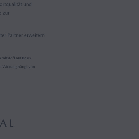
ortqualität und
e zur
er Partner erweitern
aftstoff auf Basis
he Wirkung hängt von
IAL