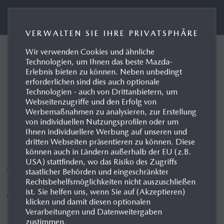
Presseportal Mazda Deutschland
VERWALTEN SIE IHRE PRIVATSPHÄRE
Wir verwenden Cookies und ähnliche
Leverkusen, 09.12.2025
Technologien, um Ihnen das beste Mazda-
Erlebnis bieten zu können. Neben unbedingt
Dealer Management
erforderlichen sind dies auch optionale
System MACS feiert 40.
Technologien - auch von Drittanbietern, um
Webseitenzugriffe und den Erfolg von
Geburtstag – Digitale
Werbemaßnahmen zu analysieren, zur Erstellung
Exzellenz für die Mazda
von individuellen Nutzungsprofilen oder um
Ihnen individuellere Werbung auf unseren und
Partner
dritten Webseiten präsentieren zu können. Diese
können auch in Ländern außerhalb der EU (z.B.
USA) stattfinden, wo das Risiko des Zugriffs
Vollumfängliches Dealer Management System in
staatlicher Behörden und eingeschränkter
Rechtsbehelfsmöglichkeiten nicht auszuschließen
eigener Hand
ist. Sie helfen uns, wenn Sie auf (Akzeptieren)
Kontinuierliche Weiterentwicklung gemeinsam mit
klicken und damit diesen optionalen
Mazda Partnern
Verarbeitungen und Datenweitergaben
zustimmen.