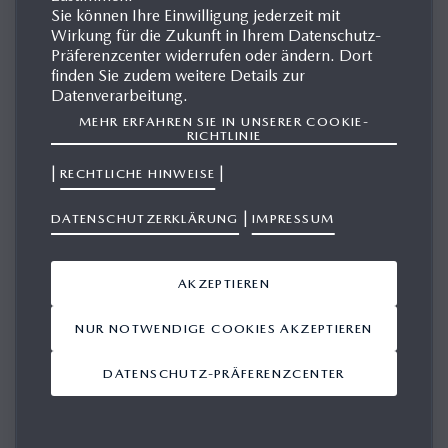
Sie können Ihre Einwilligung jederzeit mit
Wirkung für die Zukunft in Ihrem Datenschutz-
Präferenzcenter widerrufen oder ändern. Dort
finden Sie zudem weitere Details zur
Datenverarbeitung.
MEHR ERFAHREN SIE IN UNSERER COOKIE-
RICHTLINIE
|
|
RECHTLICHE HINWEISE
|
DATENSCHUTZERKLÄRUNG
IMPRESSUM
AKZEPTIEREN
NUR NOTWENDIGE COOKIES AKZEPTIEREN
Intelligenter Leichtbau gehört seit jeher zu den
Kernbestandteilen der Mazda Fahrzeugentwicklung.
DATENSCHUTZ-PRÄFERENZCENTER
Herausragendes Beispiel ist der Mazda MX-5, dessen
geringes Gewicht einen zentralen Beitrag zur legendären
Leichtfüßigkeit der Roadster-Legende leistet.