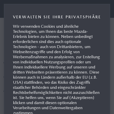
Presseportal Mazda Deutschland
VERWALTEN SIE IHRE PRIVATSPHÄRE
Wir verwenden Cookies und ähnliche
Leverkusen, 04.09.2015
Technologien, um Ihnen das beste Mazda-
Erlebnis bieten zu können. Neben unbedingt
Leichtbaustrategie - Auf
erforderlichen sind dies auch optionale
Mazda Art
Technologien - auch von Drittanbietern, um
Webseitenzugriffe und den Erfolg von
Werbemaßnahmen zu analysieren, zur Erstellung
von individuellen Nutzungsprofilen oder um
Intelligenter Leichtbau seit jeher Kernbestandteil der
Ihnen individuellere Werbung auf unseren und
Mazda Fahrzeugentwicklung
dritten Webseiten präsentieren zu können. Diese
Mazda MX-5 - geringes Gewicht ist zentraler Beitrag
können auch in Ländern außerhalb der EU (z.B.
USA) stattfinden, wo das Risiko des Zugriffs
zur legendären Leichtfüßigkeit
staatlicher Behörden und eingeschränkter
Mazda2 Gengeneration 2007 hat gegenüber dem
Rechtsbehelfsmöglichkeiten nicht auszuschließen
ist. Sie helfen uns, wenn Sie auf (Akzeptieren)
Vorgänger 100 Kilogramm abgespeckt
klicken und damit diesen optionalen
Verarbeitungen und Datenweitergaben
zustimmen.