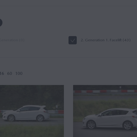
Generation (0)
2. Generation 1. Facelift (43)
16
60
100