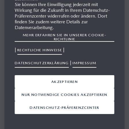
Sie können Ihre Einwilligung jederzeit mit
Wirkung für die Zukunft in Ihrem Datenschutz-
Präferenzcenter widerrufen oder ändern. Dort
MAZDA3 MPS
finden Sie zudem weitere Details zur
Datenverarbeitung.
MEHR ERFAHREN SIE IN UNSERER COOKIE-
Der erstmals auf dem Genfer Salon im März 2006 gezeigte
RICHTLINIE
Mazda3 MPS war nach dem Mazda6 MPS das zweite
|
|
RECHTLICHE HINWEISE
Exemplar der Mazda Performance-Series (MPS). Er basierte
auf dem fünftürigen Mazda3 und ist mit dem gleichen
|
DATENSCHUTZERKLÄRUNG
IMPRESSUM
Kraftwerk bestückt wie der Anfang 2006 auf dem deutschen
Markt eingeführte Mazda6 MPS. Mit dieser Leistung aus
AKZEPTIEREN
dem 2,3 Liter großen MZR DISI Turbomotor ist der Mazda3
MPS eines der weltweit leistungsstärksten Serienfahrzeuge
NUR NOTWENDIGE COOKIES AKZEPTIEREN
mit Frontantrieb.
DATENSCHUTZ-PRÄFERENZCENTER