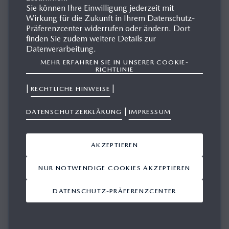
Sie können Ihre Einwilligung jederzeit mit
Wirkung für die Zukunft in Ihrem Datenschutz-
Präferenzcenter widerrufen oder ändern. Dort
MAZDA CX-3
finden Sie zudem weitere Details zur
Datenverarbeitung.
MEHR ERFAHREN SIE IN UNSERER COOKIE-
Attraktives Design, intuitive Bedienung, agile Handling-
RICHTLINIE
Eigenschaften und clevere Konnektivität: Mit dieser
|
|
RECHTLICHE HINWEISE
Mischung ist der Mazda CX-3 zu einem der populärsten
Mazda Modelle in Europa und zum prägenden Akteur in
|
DATENSCHUTZERKLÄRUNG
IMPRESSUM
der Klasse der B-Segment-Crossover aufgestiegen. Seit
seinem Debüt 2015 hebt er die Grenzen zwischen den
AKZEPTIEREN
klassischen Segmenten auf und vereint die besten
Eigenschaften verschiedener Fahrzeugklassen.
NUR NOTWENDIGE COOKIES AKZEPTIEREN
DATENSCHUTZ-PRÄFERENZCENTER