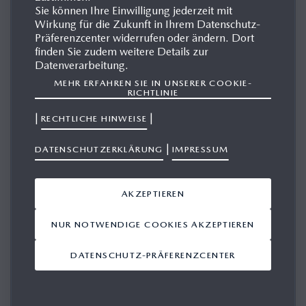
Sie können Ihre Einwilligung jederzeit mit
Wirkung für die Zukunft in Ihrem Datenschutz-
Präferenzcenter widerrufen oder ändern. Dort
MAZDA 323
finden Sie zudem weitere Details zur
Datenverarbeitung.
MEHR ERFAHREN SIE IN UNSERER COOKIE-
RICHTLINIE
Der erste Mazda323 aus dem Jahr
1977
brach mit
|
|
RECHTLICHE HINWEISE
allen japanischen Konventionen in diesem
|
hierzulande populärsten Segment. Der kühn
DATENSCHUTZERKLÄRUNG
IMPRESSUM
geformte Nachfolger konservativer
Stufenhecklimousinen und Kombis kleidete sich in
AKZEPTIEREN
schickem Schrägheck europäischer Couture mit
NUR NOTWENDIGE COOKIES AKZEPTIEREN
weit aufschwingender Klappe, was auf dem
Heimatmarkt einer Designrevolution gleich kam.
DATENSCHUTZ-PRÄFERENZCENTER
Damit nicht genug, das neue Modell wurde sogar
als erster Mazda zunächst auf Exportmärkten und
erst danach unter dem Namen Familia in Japan