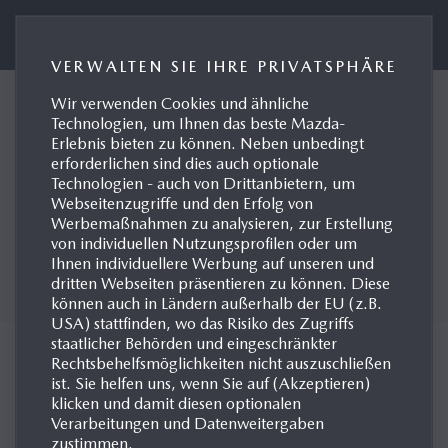
Presseportal Mazda Deutschland
VERWALTEN SIE IHRE PRIVATSPHÄRE
Wir verwenden Cookies und ähnliche
Technologien, um Ihnen das beste Mazda-
Erlebnis bieten zu können. Neben unbedingt
erforderlichen sind dies auch optionale
Technologien - auch von Drittanbietern, um
Webseitenzugriffe und den Erfolg von
Werbemaßnahmen zu analysieren, zur Erstellung
von individuellen Nutzungsprofilen oder um
Ihnen individuellere Werbung auf unseren und
dritten Webseiten präsentieren zu können. Diese
können auch in Ländern außerhalb der EU (z.B.
USA) stattfinden, wo das Risiko des Zugriffs
staatlicher Behörden und eingeschränkter
HANDWERKSKUNST IN
Rechtsbehelfsmöglichkeiten nicht auszuschließen
ist. Sie helfen uns, wenn Sie auf (Akzeptieren)
BEWEGUNG: MAZDA
klicken und damit diesen optionalen
Verarbeitungen und Datenweitergaben
AUF DER HOMO FABER
zustimmen.