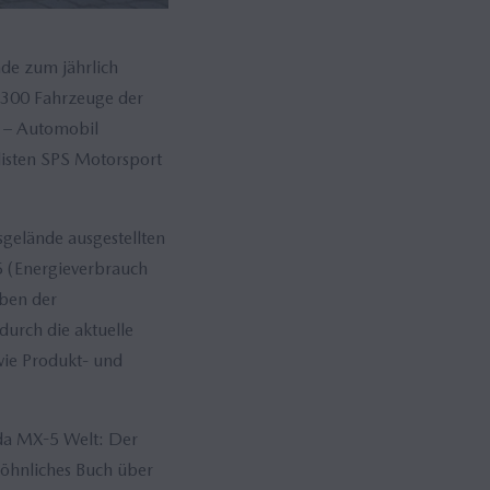
de zum jährlich
 300 Fahrzeuge der
c – Automobil
isten SPS Motorsport
elände ausgestellten
5 (Energieverbrauch
eben der
urch die aktuelle
wie Produkt- und
zda MX-5 Welt: Der
wöhnliches Buch über