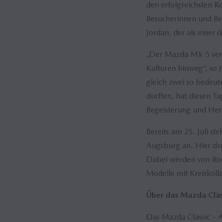
den erfolgreichsten Ro
Besucherinnen und Be
Jordan, der als einer
„Der Mazda MX-5 verb
Kulturen hinweg“, so 
gleich zwei so bedeu
durften, hat diesen T
Begeisterung und Herz
Bereits am 25. Juli s
Augsburg an. Hier dreh
Dabei werden von ikon
Modelle mit Kreiskol
Über das Mazda Clas
Das Mazda Classic – A