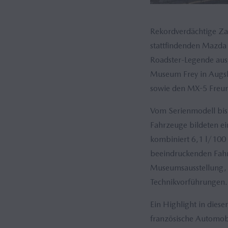
Rekordverdächtige Za
stattfindenden Mazda
Roadster-Legende aus
Museum Frey in Augsb
sowie den MX-5 Freun
Vom Serienmodell bis
Fahrzeuge bildeten ei
kombiniert 6,1 l/10
beeindruckenden Fahrz
Museumsausstellung, e
Technikvorführungen.
Ein Highlight in dies
französische Automobi