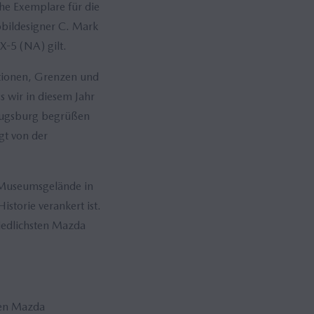
che Exemplare für die
bildesigner C. Mark
X-5 (NA) gilt.
tionen, Grenzen und
 wir in diesem Jahr
 Augsburg begrüßen
gt von der
m Museumsgelände in
storie verankert ist.
iedlichsten Mazda
ten Mazda