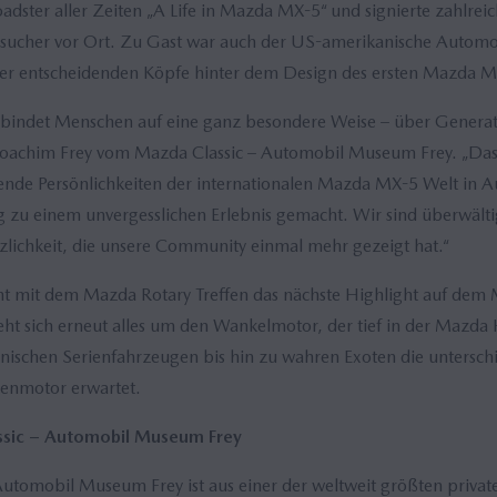
adster aller Zeiten „A Life in Mazda MX-5“ und signierte zahlrei
sucher vor Ort. Zu Gast war auch der US-amerikanische Automo
 der entscheidenden Köpfe hinter dem Design des ersten Mazda M
indet Menschen auf eine ganz besondere Weise – über Genera
Joachim Frey vom Mazda Classic – Automobil Museum Frey. „Dass
tende Persönlichkeiten der internationalen Mazda MX-5 Welt in
ag zu einem unvergesslichen Erlebnis gemacht. Wir sind überwälti
lichkeit, die unsere Community einmal mehr gezeigt hat.“
teht mit dem Mazda Rotary Treffen das nächste Highlight auf de
t sich erneut alles um den Wankelmotor, der tief in der Mazda Hi
ischen Serienfahrzeugen bis hin zu wahren Exoten die untersch
benmotor erwartet.
sic – Automobil Museum Frey
utomobil Museum Frey ist aus einer der weltweit größten priva