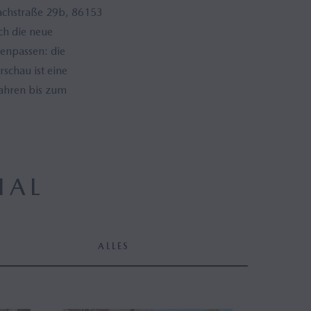
achstraße 29b, 86153
ch die neue
enpassen: die
schau ist eine
Jahren bis zum
IAL
ALLES