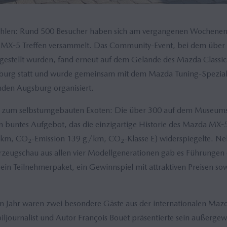
hlen: Rund 500 Besucher haben sich am vergangenen Wochenen
 MX-5 Treffen versammelt. Das Community-Event, bei dem über
gestellt wurden, fand erneut auf dem Gelände des Mazda Classi
urg statt und wurde gemeinsam mit dem Mazda Tuning-Spezial
den Augsburg organisiert.
 zum selbstumgebauten Exoten: Die über 300 auf dem Museumsg
n buntes Aufgebot, das die einzigartige Historie des Mazda MX-
0 km, CO
-Emission 139 g/km, CO
-Klasse E) widerspiegelte. N
2
2
eugschau aus allen vier Modellgenerationen gab es Führungen d
in Teilnehmerpaket, ein Gewinnspiel mit attraktiven Preisen so
em Jahr waren zwei besondere Gäste aus der internationalen Ma
ljournalist und Autor François Bouët präsentierte sein außerge