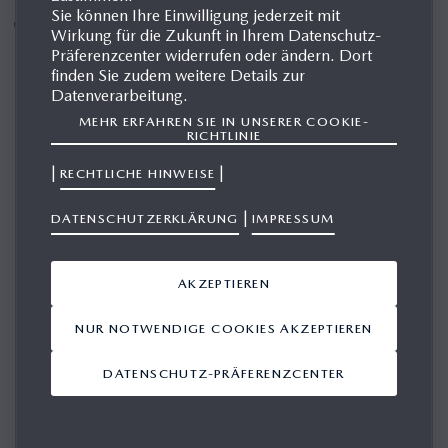
Sie können Ihre Einwilligung jederzeit mit
Intelligent, sicher, vielseitig: Fortschrittliche
Wirkung für die Zukunft in Ihrem Datenschutz-
Technologien, neu konzipiertes Bediensystem und
Präferenzcenter widerrufen oder ändern. Dort
finden Sie zudem weitere Details zur
ergonomisches Design verbessern den Schutz und die
Datenverarbeitung.
Flexibilität für jeden Lebensstil
MEHR ERFAHREN SIE IN UNSERER COOKIE-
RICHTLINIE
|
|
RECHTLICHE HINWEISE
|
DATENSCHUTZERKLÄRUNG
IMPRESSUM
AKZEPTIEREN
NUR NOTWENDIGE COOKIES AKZEPTIEREN
DATENSCHUTZ-PRÄFERENZCENTER