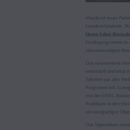
Mazda ist neuer Part
Handwerkstalente. Na
Homo Faber Biennal
Förderprogramms in A
siebenmonatigen Reis
Das renommierte Hom
entwickelt und wird v
Talenten aus aller W
Programm teil. Es beg
von der ESSEC Busines
Praktikum in den Werk
ein einzigartiges Obje
Das Stipendium starte