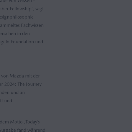
abe von Wissen –
ber Fellowship“, sagt
Designphilosophie
esammeltes Fachwissen
Menschen in den
angelo Foundation und
t von Mazda mit der
r 2024: The Journey
unden und an
ft und
 dem Motto „Today’s
 Ausgabe fand während