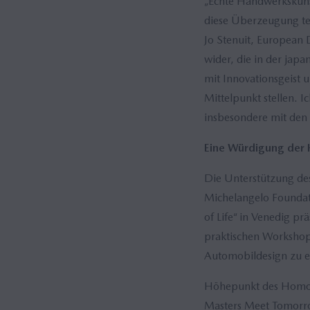
„Echte Handwerkskuns
diese Überzeugung te
Jo Stenuit, European 
wider, die in der jap
mit Innovationsgeist 
Mittelpunkt stellen. 
insbesondere mit den
Eine Würdigung der
Die Unterstützung des
Michelangelo Foundat
of Life“ in Venedig p
praktischen Workshops
Automobildesign zu 
Höhepunkt des Homo Fa
Masters Meet Tomorro