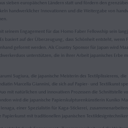
us sieben europäischen Ländern statt und fördern den grenzübe
ckeln handwerklicher Innovationen und die Weitergabe von hand
nen.
mit seinem Engagement für das Homo Faber Fellowship sein langj
Es basiert auf der Überzeugung, dass Schönheit entsteht, wenn 
nhand geformt werden. Als Country Sponsor für Japan wird Ma
rkerduos unterstützen, die in ihrer Arbeit japanisches Erbe mi
rumi Sugiura, die japanische Meisterin des Textilplissierens, die i
iatin Marcella Giannini, die sich auf Papier- und Textilkunst spezi
o mit natürlichen und innovativen Prozessen die Schnittstelle v
ondon wird die japanische Papierskulpturenkünstlerin Kuniko Ma
enaga, einer Spezialistin für Kaga-Stickerei, zusammenarbeiten
 Papierkunst mit traditionellen japanischen Textildesigntechnike