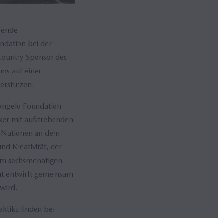
bende
ndation bei der
 Country Sponsor des
os auf einer
erstützen.
ngelo Foundation
ker mit aufstrebenden
9 Nationen an dem
d Kreativität, der
nem sechsmonatigen
nt entwirft gemeinsam
 wird.
ktika finden bei