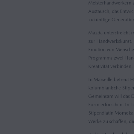
Meisterhandwerkern a
Austausch, das Entwi
zukünftige Generatio
Mazda unterstreicht 
zur Handwerkskunst. 
Emotion von Mensche
Programms zwei Handwe
Kreativität verbinden.
In Marseille betreut Ha
kolumbianische Stipend
Gemeinsam will das Du
Form erforschen. In L
Stipendiatin Momoka I
Werke zu schaffen, die