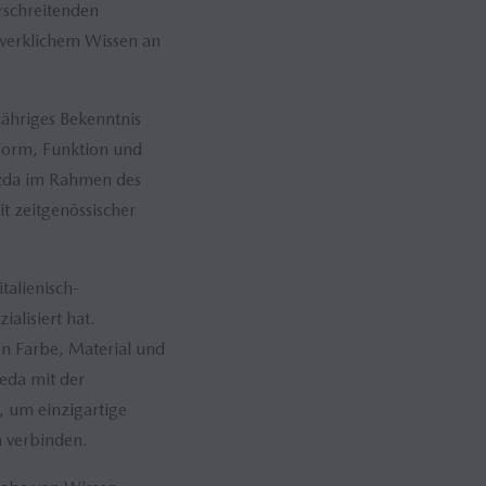
rschreitenden
werklichem Wissen an
ähriges Bekenntnis
Form, Funktion und
zda im Rahmen des
t zeitgenössischer
talienisch-
alisiert hat.
on Farbe, Material und
eda mit der
, um einzigartige
n verbinden.