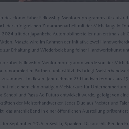
ner des Homo Faber Fellowship Mentorenprogramms für aufstre
ch der erfolgreichen Zusammenarbeit mit der Michelangelo Fou
e 2024
tritt der japanische Automobilhersteller nun erstmals als
ktion. Mazda wird im Rahmen der Initiative zwei Handwerkerdu
e zur Erhaltung und Wiederbelebung feiner Handwerkskunst unt
o Faber Fellowship Mentorenprogramm wurde von der Michela
on renommierten Partnern unterstützt. Es bringt Meisterhandwer
elt zusammen. In diesem Jahr nehmen 23 Handwerkerduos aus 1
innt mit einem einmonatigen Meisterkurs für Unternehmertum un
s School und Passa Ao Futuro entwickelt wurde, gefolgt von ei
stätten der Meisterhandwerker. Jedes Duo aus Meister und Tale
kt, das anschließend in einer öffentlichen Ausstellung präsentiert
t im September 2025 in Sevilla, Spanien. Die anschließenden Pra