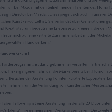
t entsteht durch Engagement, Zusammenarbeit und die Weiterg
ilen wir bei Mazda mit den teilnehmenden Talenten des Homo Fa
Design Director bei Mazda. „Dies spiegelt sich auch in unserer 
anischen Kunst verwurzelt ist. Sie verbindet über Generationen g
und Kreativität, um bedeutsame Erlebnisse zu kreieren, die den 
Ich freue mich auf eine vertiefte Zusammenarbeit mit der Michel
 ausgewählten Handwerkern.“
 Handwerkskunst
 Förderprogramms ist das Ergebnis einer vertieften Partnerschaf
ion. Im vergangenen Jahr war die Marke bereits bei „Homo Fabe
räsent. Besucher der Ausstellung konnten kuratierte Exponate erk
 teilnehmen, um die Verbindung von künstlerischer Meisterscha
erleben.
ber Fellowship ist eine Ausstellung, in der alle 23 Duos unter
w’s Talents“ ihre gemeinsamen Werke präsentieren. Die zweite