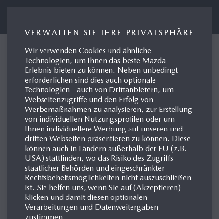
Presseportal Mazda Deutschland
VERWALTEN SIE IHRE PRIVATSPHÄRE
Wir verwenden Cookies und ähnliche
Leverkusen, 16.04.2020
Technologien, um Ihnen das beste Mazda-
Erlebnis bieten zu können. Neben unbedingt
Mazda auf Rekordmission:
erforderlichen sind dies auch optionale
Gipfelstürmer, die
Technologien - auch von Drittanbietern, um
Webseitenzugriffe und den Erfolg von
Geschichte schreiben
Werbemaßnahmen zu analysieren, zur Erstellung
von individuellen Nutzungsprofilen oder um
Ihnen individuellere Werbung auf unseren und
Weltmeister und Millionäre: Produktionsrekorde und
dritten Webseiten präsentieren zu können. Diese
können auch in Ländern außerhalb der EU (z.B.
weitere Superlative aus der Mazda Welt
USA) stattfinden, wo das Risiko des Zugriffs
Fliegende Meilen auf Mazda Art: Temporekorde bei
staatlicher Behörden und eingeschränkter
Rennen und Hochgeschwindigkeitstests
Rechtsbehelfsmöglichkeiten nicht auszuschließen
ist. Sie helfen uns, wenn Sie auf (Akzeptieren)
Feuertaufe Fernfahrt: Neue Mazda Modelle seit 1936
klicken und damit diesen optionalen
auf den mutigsten Erprobungsfahrten
Verarbeitungen und Datenweitergaben
zustimmen.