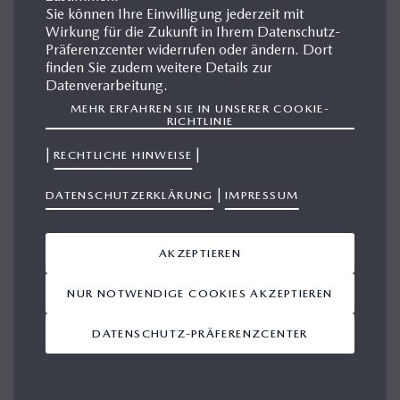
Sie können Ihre Einwilligung jederzeit mit
Wirkung für die Zukunft in Ihrem Datenschutz-
Präferenzcenter widerrufen oder ändern. Dort
finden Sie zudem weitere Details zur
Datenverarbeitung.
MEHR ERFAHREN SIE IN UNSERER COOKIE-
RICHTLINIE
|
|
RECHTLICHE HINWEISE
|
DATENSCHUTZERKLÄRUNG
IMPRESSUM
AKZEPTIEREN
NUR NOTWENDIGE COOKIES AKZEPTIEREN
Es sind die Herausforderungen, die Menschen antreiben,
DATENSCHUTZ-PRÄFERENZCENTER
Höchstleistungen zu erreichen und das Unmögliche zu
wagen. So wie bei Mazda, dem vor 100 Jahren in
Hiroshima gegründeten Unternehmen, das von Beginn an