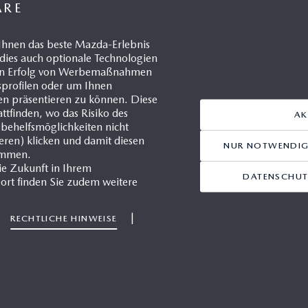
ÄRE
Ihnen das beste Mazda-Erlebnis
dies auch optionale Technologien
n Münzinger
 den Erfolg von Werbemaßnahmen
 Presse- und Öffentlichkeits-
gsprofilen oder um Ihnen
en präsentieren zu können. Diese
ttfinden, wo das Risiko des
AK
9(0)2173/943-220
sbehelfsmöglichkeiten nicht
ieren) klicken und damit diesen
NUR NOTWENDIGE
immen.
9(0)172/296 17 63
ie Zukunft in Ihrem
DATENSCHUT
ort finden Sie zudem weitere
uenzinger@mazda.de
zda Motors Deutschland
|
|
RECHTLICHE HINWEISE
tdorfer Straße 73
371 Leverkusen
utz
Impressum
Cookies
Mazda im Web
Kontaktfor