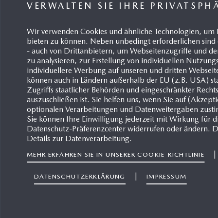
VERWALTEN SIE IHRE PRIVATSPH
Wir verwenden Cookies und ähnliche Technologien, um 
bieten zu können. Neben unbedingt erforderlichen sind 
Joche
- auch von Drittanbietern, um Webseitenzugriffe und
Direktor
zu analysieren, zur Erstellung von individuellen Nutzun
arbeit
individuellere Werbung auf unseren und dritten Webseit
können auch in Ländern außerhalb der EU (z.B. USA) sta
+4
Zugriffs staatlicher Behörden und eingeschränkter Recht
auszuschließen ist. Sie helfen uns, wenn Sie auf (Akzept
optionalen Verarbeitungen und Datenweitergaben zust
+4
Sie können Ihre Einwilligung jederzeit mit Wirkung für d
Datenschutz-Präferenzcenter widerrufen oder ändern. D
jm
Details zur Datenverarbeitung.
Ma
MEHR ERFAHREN SIE IN UNSERER COOKIE-RICHTLINIE
Hi
51
|
DATENSCHUTZERKLÄRUNG
IMPRESSUM
Kunden-Website
Nutzungsbedingungen
Datensch