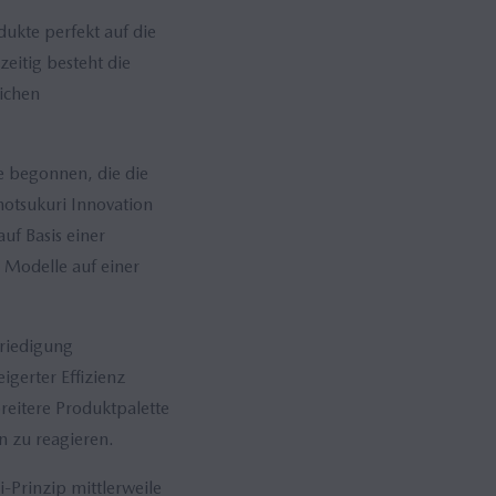
ukte perfekt auf die
eitig besteht die
ichen
e begonnen, die die
otsukuri Innovation
uf Basis einer
Modelle auf einer
friedigung
igerter Effizienz
reitere Produktpalette
n zu reagieren.
Prinzip mittlerweile