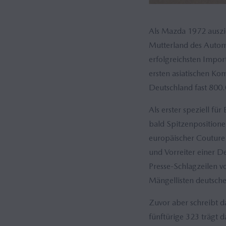
Als Mazda 1972 auszie
Mutterland des Automo
erfolgreichsten Impo
ersten asiatischen Ko
Deutschland fast 800.
Als erster speziell fü
bald Spitzenpositione
europäischer Couture
und Vorreiter einer D
Presse-Schlagzeilen v
Mängellisten deutsch
Zuvor aber schreibt d
fünftürige 323 trägt 