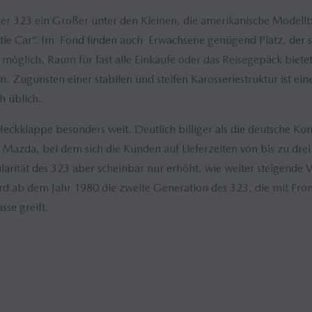
 der 323 ein Großer unter den Kleinen, die amerikanische Modell
ttle Car“. Im Fond finden auch Erwachsene genügend Platz, der s
möglich. Raum für fast alle Einkäufe oder das Reisegepäck bietet 
. Zugunsten einer stabilen und steifen Karosseriestruktur ist eine
h üblich.
Heckklappe besonders weit. Deutlich billiger als die deutsche Ko
azda, bei dem sich die Kunden auf Lieferzeiten von bis zu drei
arität des 323 aber scheinbar nur erhöht, wie weiter steigende 
rd ab dem Jahr 1980 die zweite Generation des 323, die mit Fron
se greift.