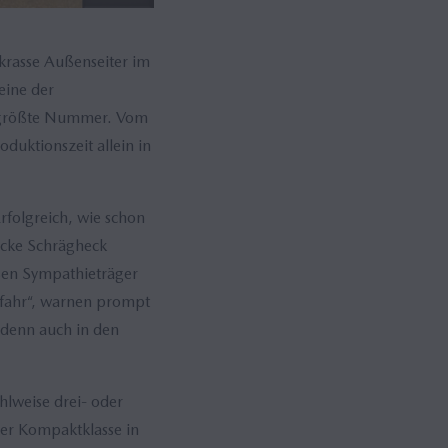
krasse Außenseiter im
eine der
n größte Nummer. Vom
uktionszeit allein in
Erfolgreich, wie schon
icke Schrägheck
ßen Sympathieträger
efahr“, warnen prompt
 denn auch in den
hlweise drei- oder
der Kompaktklasse in