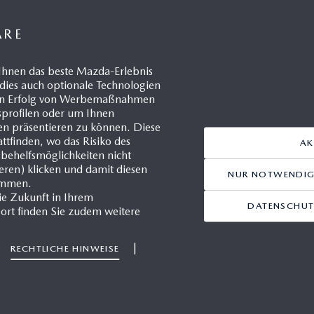
IHRE KONTAKTE
ÄRE
Ihnen das beste Mazda-Erlebnis
dies auch optionale Technologien
n Münzinger
 den Erfolg von Werbemaßnahmen
 Presse- und Öffentlichkeits-
gsprofilen oder um Ihnen
en präsentieren zu können. Diese
ttfinden, wo das Risiko des
AK
9(0)2173/943-220
sbehelfsmöglichkeiten nicht
ieren) klicken und damit diesen
NUR NOTWENDIGE
immen.
9(0)172/296 17 63
ie Zukunft in Ihrem
DATENSCHUT
ort finden Sie zudem weitere
uenzinger@mazda.de
zda Motors Deutschland
|
|
RECHTLICHE HINWEISE
tdorfer Straße 73
371 Leverkusen