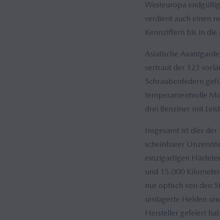
Westeuropa endgültig 
verdient auch einen 
Kennziffern bis in di
Asiatische Avantgarde
vertraut der 323 vorl
Schraubenfedern gefüh
temperamentvolle Mot
drei Benziner mit Le
Insgesamt ist dies d
scheinbarer Unzerstör
einzigartigen Härtete
und 15.000 Kilometer 
nur optisch von den 
umlagerte Helden und 
Hersteller gefeiert hat