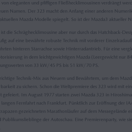
von eleganten und pfiffigen Fließhecklimousinen verdrängt werd
neuen Namen. Der 323 macht den Anfang einer anderen Numerik, 
e aktuellen Mazda Modelle spiegelt. So ist der Mazda3 aktueller 
 ist die Schräghecklimousine aber nur durch das Hatchback-Desig
äufig auf eine bewährte robuste Technik mit vorderer Einzelrada
rten hinteren Starrachse sowie Hinterradantrieb. Für eine vergl
orisierung in dem leichtgewichtigen Mazda (Leergewicht nur 8
istungswerten von 33 kW/45 PS bis 51 kW/70 PS.
er richtige Technik-Mix aus Neuem und Bewährtem, um dem Mazd
barkeit zu sichern. Schon die Weltpremiere des 323 wird mit ein
st gefeiert. Im August 1977 starten zwei Mazda 323 in Hiroshima
langen Fernfahrt nach Frankfurt. Pünktlich zur Eröffnung der IAA
Strapazen gezeichneten Marathonläufer auf dem Messegelände e
Publikumslieblinge der Autoschau. Eine Premierenparty, wie sie
.