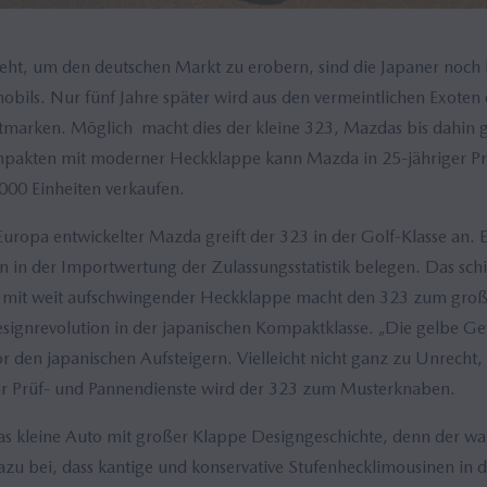
ht, um den deutschen Markt zu erobern, sind die Japaner noch 
bils. Nur fünf Jahre später wird aus den vermeintlichen Exoten 
rtmarken. Möglich macht dies der kleine 323, Mazdas bis dahi
mpakten mit moderner Heckklappe kann Mazda in 25-jähriger Prod
000 Einheiten verkaufen.
r Europa entwickelter Mazda greift der 323 in der Golf-Klasse an. 
n in der Importwertung der Zulassungsstatistik belegen. Das sch
 mit weit aufschwingender Heckklappe macht den 323 zum gro
esignrevolution in der japanischen Kompaktklasse. „Die gelbe G
or den japanischen Aufsteigern. Vielleicht nicht ganz zu Unrecht,
er Prüf- und Pannendienste wird der 323 zum Musterknaben.
as kleine Auto mit großer Klappe Designgeschichte, denn der wa
dazu bei, dass kantige und konservative Stufenhecklimousinen in 