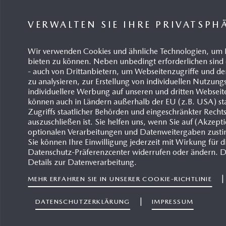
VERWALTEN SIE IHRE PRIVATSPH
Wir verwenden Cookies und ähnliche Technologien, um 
bieten zu können. Neben unbedingt erforderlichen sind 
Joche
- auch von Drittanbietern, um Webseitenzugriffe und
Direktor
zu analysieren, zur Erstellung von individuellen Nutzun
arbeit
individuellere Werbung auf unseren und dritten Webseit
können auch in Ländern außerhalb der EU (z.B. USA) sta
+4
Zugriffs staatlicher Behörden und eingeschränkter Recht
auszuschließen ist. Sie helfen uns, wenn Sie auf (Akzept
optionalen Verarbeitungen und Datenweitergaben zust
+4
Sie können Ihre Einwilligung jederzeit mit Wirkung für d
Datenschutz-Präferenzcenter widerrufen oder ändern. D
jm
Details zur Datenverarbeitung.
Ma
MEHR ERFAHREN SIE IN UNSERER COOKIE-RICHTLINIE
Hi
51
|
DATENSCHUTZERKLÄRUNG
IMPRESSUM