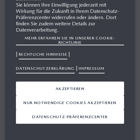
Sie können Ihre Einwilligung jederzeit mit
Wirkung für die Zukunft in Ihrem Datenschutz-
Präferenzcenter widerrufen oder ändern. Dort
MAZDA5
finden Sie zudem weitere Details zur
Datenverarbeitung.
MEHR ERFAHREN SIE IN UNSERER COOKIE-
Eine Attraktion auf dem Mazda-Stand in Genf 2005 ist der
RICHTLINIE
neue Mazda5, der im Segment der kompakten
|
|
RECHTLICHE HINWEISE
Großraumlimousinen antritt. Dank seines einzigartigen und
innovativen „Karakuri“-Sitzkonzepts sowie zwei
|
DATENSCHUTZERKLÄRUNG
IMPRESSUM
Schiebetüren bietet der familienfreundliche Van ein
Maximum an Komfort und Variabilität.
AKZEPTIEREN
NUR NOTWENDIGE COOKIES AKZEPTIEREN
DATENSCHUTZ-PRÄFERENZCENTER