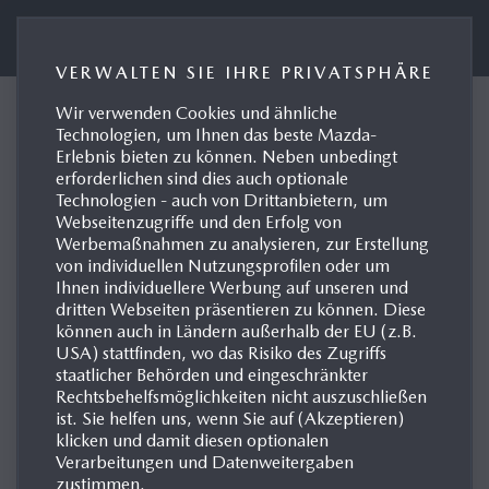
Presseportal Mazda Deutschland
VERWALTEN SIE IHRE PRIVATSPHÄRE
NEWS
Wir verwenden Cookies und ähnliche
Technologien, um Ihnen das beste Mazda-
Erlebnis bieten zu können. Neben unbedingt
MEHR FILTER
erforderlichen sind dies auch optionale
Technologien - auch von Drittanbietern, um
Webseitenzugriffe und den Erfolg von
Mazda CX-30 (30)
IN NEWS SUCHEN
Werbemaßnahmen zu analysieren, zur Erstellung
von individuellen Nutzungsprofilen oder um
Mazda3 (12)
Ihnen individuellere Werbung auf unseren und
dritten Webseiten präsentieren zu können. Diese
Mazda CX-5 (9)
können auch in Ländern außerhalb der EU (z.B.
2026
USA) stattfinden, wo das Risiko des Zugriffs
Mazda CX-60 (8)
staatlicher Behörden und eingeschränkter
Rechtsbehelfsmöglichkeiten nicht auszuschließen
Mazda MX-5 (6)
ist. Sie helfen uns, wenn Sie auf (Akzeptieren)
klicken und damit diesen optionalen
Mazda6 (5)
Verarbeitungen und Datenweitergaben
zustimmen.