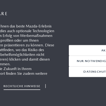
IHRE KONTAKTE
ÄRE
GEN:
FÜR JOURNALIS
Ihnen das beste Mazda-Erlebnis
dies auch optionale Technologien
a
 den Erfolg von Werbemaßnahmen
ninformationszentrum
gsprofilen oder um Ihnen
KONTAKTFORMULAR
en präsentieren zu können. Diese
ttfinden, wo das Risiko des
AK
sbehelfsmöglichkeiten nicht
9(0)2173/943-121
ieren) klicken und damit diesen
NUR NOTWENDIGE
immen.
zda Motors Deutschland
ie Zukunft in Ihrem
DATENSCHUT
tdorfer Straße 73
ort finden Sie zudem weitere
371 Leverkusen
|
|
RECHTLICHE HINWEISE