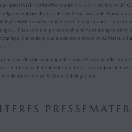
sgerüstet (WLTP-Kraftstoffverbrauch 5,4-5,3 l/100 km; WLTP-C
tändig neu entwickelte 3,3-Liter-Reihensechszylinder-Dieselmo
olt Hybridsystem und verbindet exzellente Verbrauchs- und Umw
tungen. Hinzu kommen polizeispezifische Ausstattungsmerkma
ichtanlage, Funkanlage und ausziehbare Boxen im Kofferraum für
ung.
bergeben wurden die Fahrzeuge durch den Mazda Händler Auto-P
Düsseldorf fünf weitere Standorte betreibt. Im Frühjahr sind wei
 an die Landespolizei Sachsen-Anhalt geplant.
ITERES PRESSEMATER