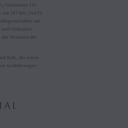
O
-Emissionen 141-
2
tor mit 187 kW/254 PS
elteigenschaften mit
le und Umbauten,
 das Verstauen der
ark Rath, der neben
tere Auslieferungen
IAL