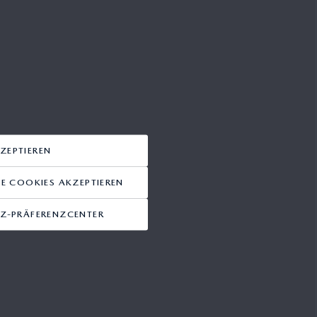
TENANFRAGEN:
Christoph Völzke
Supervisor Produkt- und
Unternehmenskommunikation
ZEPTIEREN
+49(0)2173/943-303
 COOKIES AKZEPTIEREN
+49(0)151/421 07 132
Z-PRÄFERENZCENTER
cvoelzke@mazda.de
Mazda Motors Deutschland
Hitdorfer Straße 73
51371 Leverkusen