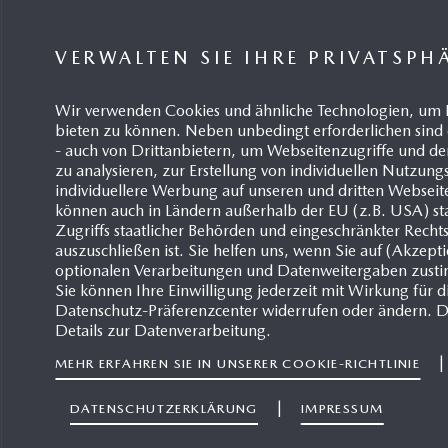
VERWALTEN SIE IHRE PRIVATSPH
FÜR KUNDENANFRA
Wir verwenden Cookies und ähnliche Technologien, um 
bieten zu können. Neben unbedingt erforderlichen sind 
Mazd
- auch von Drittanbietern, um Webseitenzugriffe und
Kunde
zu analysieren, zur Erstellung von individuellen Nutzun
ZUM 
individuellere Werbung auf unseren und dritten Webseit
können auch in Ländern außerhalb der EU (z.B. USA) sta
Zugriffs staatlicher Behörden und eingeschränkter Recht
+4
auszuschließen ist. Sie helfen uns, wenn Sie auf (Akzept
optionalen Verarbeitungen und Datenweitergaben zust
Ma
Sie können Ihre Einwilligung jederzeit mit Wirkung für d
Hi
Datenschutz-Präferenzcenter widerrufen oder ändern. D
Details zur Datenverarbeitung.
51
MEHR ERFAHREN SIE IN UNSERER COOKIE-RICHTLINIE
|
DATENSCHUTZERKLÄRUNG
IMPRESSUM