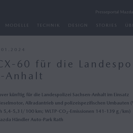
Presseportal Mazda
MODELLE
TECHNIK
DESIGN
STORIES
ÜB
NPROZESS
 EUROPE
NEHMENSARCHIV
ASSISTENZSYSTEME & INFOTAINMENT
DESIGNER
MAZDA CORPORATION
TECHNIK ARCHIV
F
.01.2024
ht
Deutschland
Assistenzsysteme
Übersicht
Antriebe Archiv
S
X-60 für die Landespol
MAZDA6𝖾
MAZDA MX-5
ement
Corporation
MyMazda App
Management
Assistenzsysteme Archiv
G
-Anhalt
ntre Oberursel
hre Mazda
30 Jahre Bose und Mazda
Mazda CI
Fahrwerk & Karosserie
K
Archiv
n Brief
Integrated Report
i
Motorsport
er künftig für die Landespolizei Sachsen-Anhalt im Einsatz
ted Report
Umweltreport
MAZDA CX-80
Kreiskolben‑Motor
ieselmotor, Allradantrieb und polizeispezifischen Umbauten 
report
Nachhaltigkeit
(Wankel)
ch 5,4-5,3 l/100 km; WLTP-CO
-Emissionen 141-139 g/km)
2
tsberichte
azda Händler Auto-Park Rath