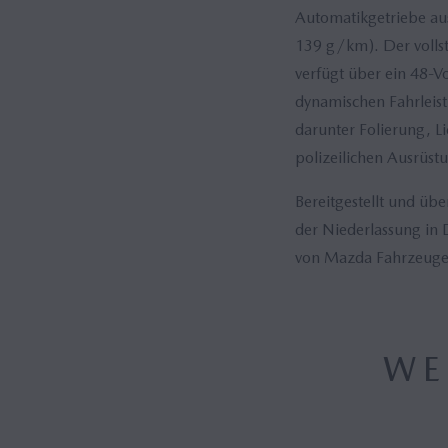
Automatikgetriebe au
139 g/km). Der volls
verfügt über ein 48-V
dynamischen Fahrleis
darunter Folierung, L
polizeilichen Ausrüst
Bereitgestellt und ü
der Niederlassung in 
von Mazda Fahrzeugen
WE