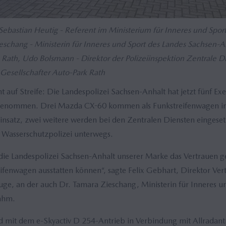
or Sebastian Heutig - Referent im Ministerium für Inneres und Sport
ieschang - Ministerin für Inneres und Sport des Landes Sachsen-A
 Rath, Udo Bolsmann - Direktor der Polizeiinspektion Zentrale 
Gesellschafter Auto-Park Rath
auf Streife: Die Landespolizei Sachsen-Anhalt hat jetzt fünf E
 genommen. Drei Mazda CX-60 kommen als Funkstreifenwagen in d
satz, zwei weitere werden bei den Zentralen Diensten eingeset
 Wasserschutzpolizei unterwegs.
 die Landespolizei Sachsen-Anhalt unserer Marke das Vertrauen g
ifenwagen ausstatten können“, sagte Felix Gebhart, Direktor Vert
e, an der auch Dr. Tamara Zieschang, Ministerin für Inneres u
nahm.
d mit dem e-Skyactiv D 254-Antrieb in Verbindung mit Allradant