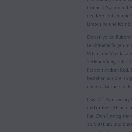
Connect-System mit A
den Kopfstützen und S
Limousine und Kombi 
Den stilvollen äußere
Leichtmetallfelgen mi
White, die Mazda zue
Serienumfang zählt. O
Farbton Artisan Red. 
bestehen aus drei sor
neue Lackierung im F
th
Das 20
Anniversary 
und ordnet sich an de
hat. Den Einstieg mar
36.500 Euro und biete