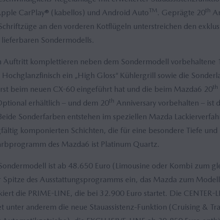
TM
th
pple CarPlay® (kabellos) und Android Auto
. Geprägte 20
An
chriftzüge an den vorderen Kotflügeln unterstreichen den exklusi
lieferbaren Sondermodells.
n Auftritt komplettieren neben dem Sondermodell vorbehaltene 
t Hochglanzfinisch ein „High Gloss“ Kühlergrill sowie die Sonde
th
rst beim neuen CX-60 eingeführt hat und die beim Mazda6 20
th
ptional erhältlich – und dem 20
Anniversary vorbehalten – ist 
Beide Sonderfarben entstehen im speziellen Mazda Lackierverfa
gfältig komponierten Schichten, die für eine besondere Tiefe und 
arbprogramm des Mazda6 ist Platinum Quartz.
Sondermodell ist ab 48.650 Euro (Limousine oder Kombi zum gleic
r Spitze des Ausstattungsprogramms ein, das Mazda zum Modellj
kiert die PRIME-LINE, die bei 32.900 Euro startet. Die CENTER-L
t unter anderem die neue Stauassistenz-Funktion (Cruising & Tra