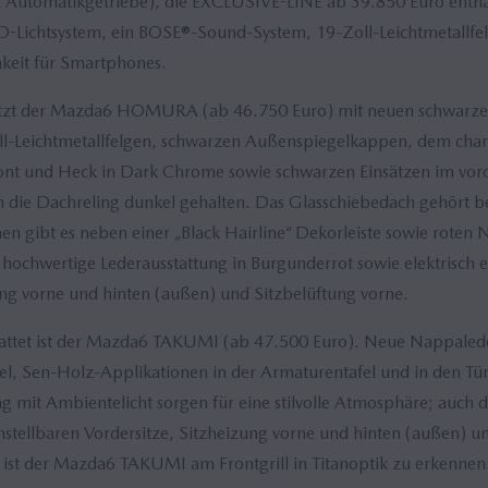
t Automatikgetriebe), die EXCLUSIVE-LINE ab 39.850 Euro enth
ED-Lichtsystem, ein BOSE®-Sound-System, 19-Zoll-Leichtmetallfe
keit für Smartphones.
etzt der Mazda6 HOMURA (ab 46.750 Euro) mit neuen schwarzen
l-Leichtmetallfelgen, schwarzen Außenspiegelkappen, dem chara
ont und Heck in Dark Chrome sowie schwarzen Einsätzen im vor
m die Dachreling dunkel gehalten. Das Glasschiebedach gehör
nen gibt es neben einer „Black Hairline“ Dekorleiste sowie roten
hochwertige Lederausstattung in Burgunderrot sowie elektrisch e
ung vorne und hinten (außen) und Sitzbelüftung vorne.
attet ist der Mazda6 TAKUMI (ab 47.500 Euro). Neue Nappaleder
, Sen-Holz-Applikationen in der Armaturentafel und in den Tür
mit Ambientelicht sorgen für eine stilvolle Atmosphäre; auch 
instellbaren Vordersitze, Sitzheizung vorne und hinten (außen) u
ist der Mazda6 TAKUMI am Frontgrill in Titanoptik zu erkennen