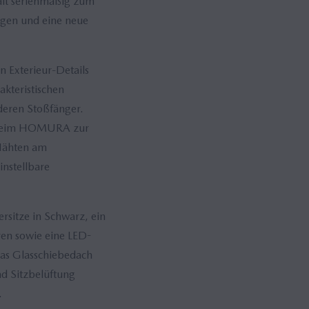
ält serienmäßig zum
lgen und eine neue
 Exterieur-Details
kteristischen
deren Stoßfänger.
t beim HOMURA zur
 Nähten am
instellbare
sitze in Schwarz, ein
en sowie eine LED-
das Glasschiebedach
nd Sitzbelüftung
.