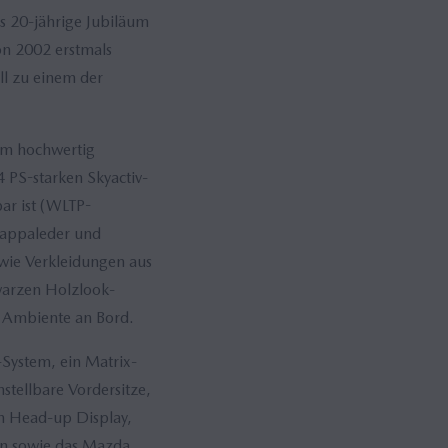
s 20-jährige Jubiläum
on 2002 erstmals
l zu einem der
dem hochwertig
 PS-starken Skyactiv-
ar ist (WLTP-
Nappaleder und
wie Verkleidungen aus
warzen Holzlook-
 Ambiente an Bord.
System, ein Matrix-
stellbare Vordersitze,
in Head-up Display,
ion sowie das Mazda