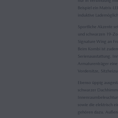
nur in Verbindung mi
Beispiel ein Matrix-L
induktive Lademöglich
Sportliche Akzente s
und schwarzen 19-Zol
Signature Wing an Fr
Beim Kombi ist zude
Serienausstattung. In
Armaturenträger eine 
Vordersitze, Sitzheiz
Ebenso üppig ausgest
schwarzer Dachhimmel
Innenraumbeleuchtung 
sowie die elektrisch e
gehören dazu. Außen 