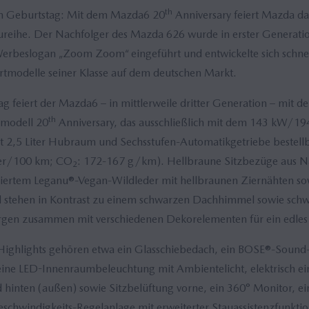
th
m Geburtstag: Mit dem Mazda6 20
Anniversary feiert Mazda da
aureihe. Der Nachfolger des Mazda 626 wurde in erster Generati
beslogan „Zoom Zoom“ eingeführt und entwickelte sich schnel
tmodelle seiner Klasse auf dem deutschen Markt.
 feiert der Mazda6 – in mittlerweile dritter Generation – mit 
th
rmodell 20
Anniversary, das ausschließlich mit dem 143 kW/194
t 2,5 Liter Hubraum und Sechsstufen-Automatikgetriebe bestellb
ter/100 km; CO
: 172-167 g/km). Hellbraune Sitzbezüge aus 
2
iertem Leganu®-Vegan-Wildleder mit hellbraunen Ziernähten so
l stehen in Kontrast zu einem schwarzen Dachhimmel sowie sch
rgen zusammen mit verschiedenen Dekorelementen für ein edles
Highlights gehören etwa ein Glasschiebedach, ein BOSE®-Sound-
ine LED-Innenraumbeleuchtung mit Ambientelicht, elektrisch ein
 hinten (außen) sowie Sitzbelüftung vorne, ein 360° Monitor, e
eschwindigkeits-Regelanlage mit erweiterter Stauassistenzfunkt