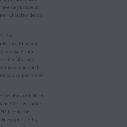
niversary Badges an
ven Charakter des als
19-Zoll-
rlackierung Rhodium
Anniversary zum
der ebenfalls neue
hren Takuminuri und
Eleganz sorgen. Dritte
hen Preis) erhältlich
ahr 2023 neu sortiert
INE beginnt bei
ffic Support – CTS;