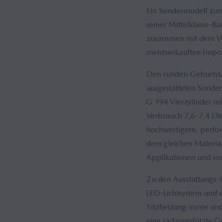
Ein Sondermodell zu
seiner Mittelklasse-B
zusammen mit dem Wer
meistverkauften Impor
Den runden Geburtstag
ausgestatteten Sonde
G 194 Vierzylinder mi
Verbrauch 7,6-7,4 Li
hochwertigem, perfor
dem gleichen Materia
Applikationen und so
Zu den Ausstattungs-
LED-Lichtsystem und e
Sitzheizung vorne und
eine radargestützte G