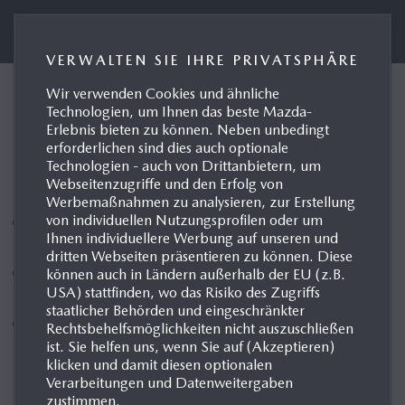
Presseportal Mazda Deutschland
VERWALTEN SIE IHRE PRIVATSPHÄRE
Wir verwenden Cookies und ähnliche
Leverkusen, 21.07.2020
Technologien, um Ihnen das beste Mazda-
Erlebnis bieten zu können. Neben unbedingt
Die neue Mazda Media
erforderlichen sind dies auch optionale
App geht an den Start
Technologien - auch von Drittanbietern, um
Webseitenzugriffe und den Erfolg von
Werbemaßnahmen zu analysieren, zur Erstellung
von individuellen Nutzungsprofilen oder um
Alle Informationen für Journalisten und
Ihnen individuellere Werbung auf unseren und
Medienvertreter ganz bequem auf einen Blick
dritten Webseiten präsentieren zu können. Diese
Presse-Veranstaltungen gebündelt mit allen wichtigen
können auch in Ländern außerhalb der EU (z.B.
USA) stattfinden, wo das Risiko des Zugriffs
Informationen verfügbar
staatlicher Behörden und eingeschränkter
Testwagen-Wunschtermin ganz einfach anfragen
Rechtsbehelfsmöglichkeiten nicht auszuschließen
ist. Sie helfen uns, wenn Sie auf (Akzeptieren)
klicken und damit diesen optionalen
Verarbeitungen und Datenweitergaben
zustimmen.