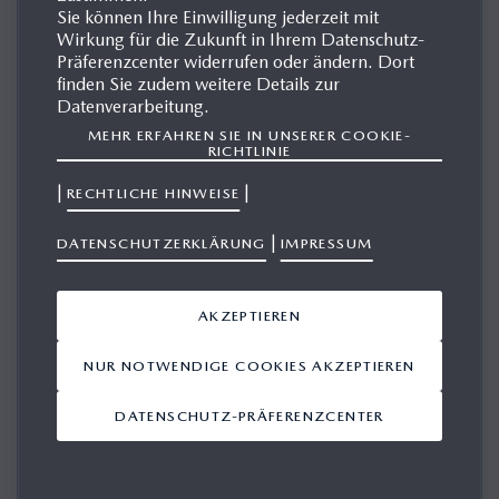
Sie können Ihre Einwilligung jederzeit mit
Wirkung für die Zukunft in Ihrem Datenschutz-
Präferenzcenter widerrufen oder ändern. Dort
finden Sie zudem weitere Details zur
Datenverarbeitung.
MEHR ERFAHREN SIE IN UNSERER COOKIE-
RICHTLINIE
|
|
RECHTLICHE HINWEISE
|
DATENSCHUTZERKLÄRUNG
IMPRESSUM
AKZEPTIEREN
Ab sofort steht die neue Mazda Media App zur Installation
NUR NOTWENDIGE COOKIES AKZEPTIEREN
bereit. Mit der Mazda Media App haben Sie nicht nur ganz
bequem Zugriff auf alle Inhalte des Mazda Presseportals,
DATENSCHUTZ-PRÄFERENZCENTER
Sie sehen auch Ihre Mazda Presse-Veranstaltungen und
können ganz einfach einen Testwagen-Terminwunsch
platzieren. Machen Sie Gebrauch von diesem nützlichen