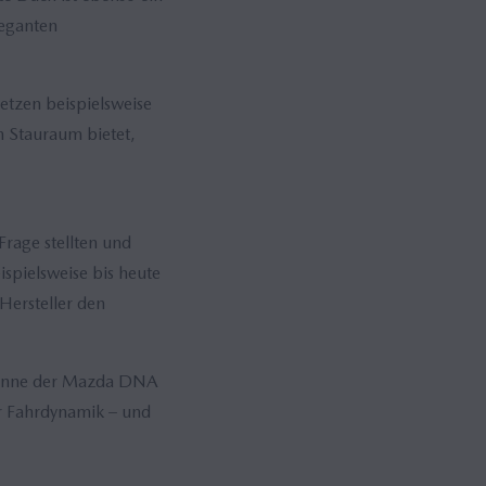
leganten
etzen beispielsweise
n Stauraum bietet,
rage stellten und
spielsweise bis heute
 Hersteller den
n Sinne der Mazda DNA
er Fahrdynamik – und