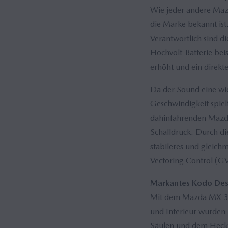
Wie jeder andere Mazd
die Marke bekannt ist.
Verantwortlich sind d
Hochvolt-Batterie beis
erhöht und ein direktes
Da der Sound eine wi
Geschwindigkeit spiel
dahinfahrenden Mazda
Schalldruck. Durch die
stabileres und gleich
Vectoring Control (GV
Markantes Kodo Des
Mit dem Mazda MX-30 s
und Interieur wurden 
Säulen und dem Heck e