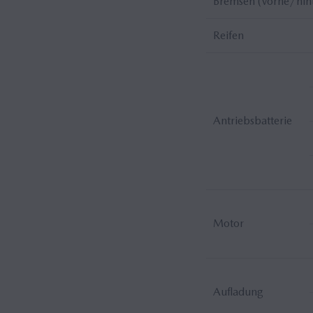
Bremsen (vorne/hin
Reifen
Antriebsbatterie
Motor
Aufladung