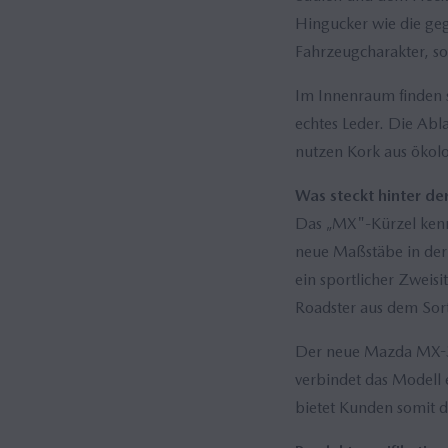
Hingucker wie die geg
Fahrzeugcharakter, s
Im Innenraum finden s
echtes Leder. Die Abl
nutzen Kork aus ökol
Was steckt hinter d
Das „MX"-Kürzel kennz
neue Maßstäbe in der 
ein sportlicher Zweisi
Roadster aus dem So
Der neue Mazda MX-30 
verbindet das Modell 
bietet Kunden somit d