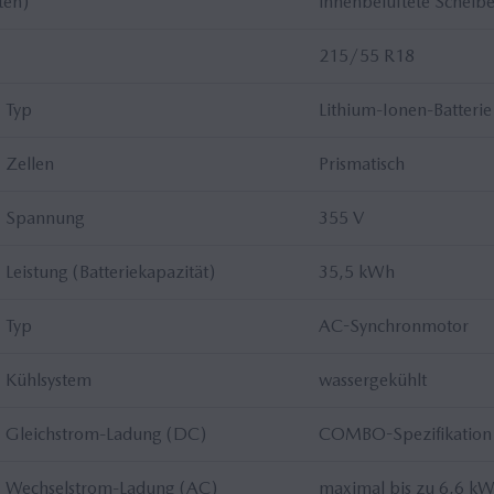
ten)
innenbelüftete Scheib
215/55 R18
Typ
Lithium-Ionen-Batterie
Zellen
Prismatisch
Spannung
355 V
Leistung (Batteriekapazität)
35,5 kWh
Typ
AC-Synchronmotor
Kühlsystem
wassergekühlt
Gleichstrom-Ladung (DC)
COMBO-Spezifikation
Wechselstrom-Ladung (AC)
maximal bis zu 6,6 k