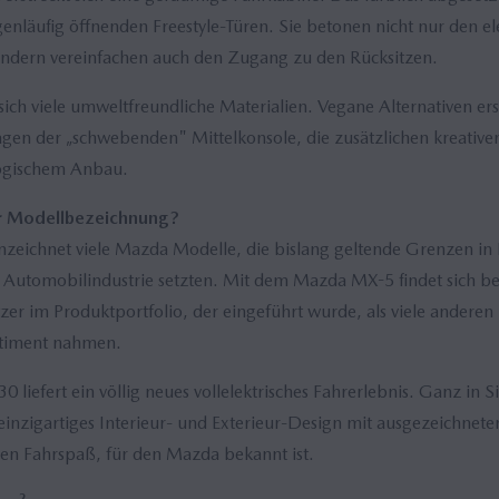
enläufig öffnenden Freestyle-Türen. Sie betonen nicht nur den e
ondern vereinfachen auch den Zugang zu den Rücksitzen.
ich viele umweltfreundliche Materialien. Vegane Alternativen ers
agen der „schwebenden" Mittelkonsole, die zusätzlichen kreative
ogischem Anbau.
er Modellbezeichnung?
eichnet viele Mazda Modelle, die bislang geltende Grenzen in F
Automobilindustrie setzten. Mit dem Mazda MX-5 findet sich bei
tzer im Produktportfolio, der eingeführt wurde, als viele anderen
rtiment nahmen.
liefert ein völlig neues vollelektrisches Fahrerlebnis. Ganz i
einzigartiges Interieur- und Exterieur-Design mit ausgezeichnet
en Fahrspaß, für den Mazda bekannt ist.
2