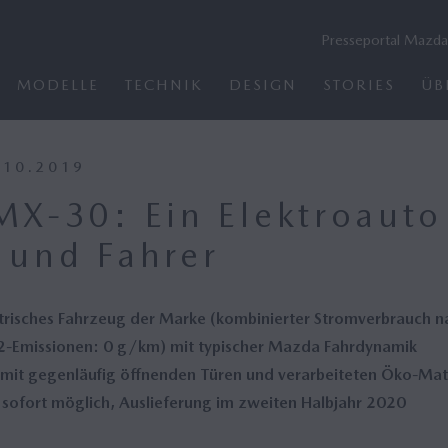
Presseportal Mazda
MODELLE
TECHNIK
DESIGN
STORIES
ÜB
NPROZESS
 EUROPE
NEHMENSARCHIV
ASSISTENZSYSTEME & INFOTAINMENT
DESIGNER
MAZDA CORPORATION
TECHNIK ARCHIV
F
.10.2019
ht
Deutschland
Assistenzsysteme
Übersicht
Antriebe Archiv
S
X-30: Ein Elektroauto
MAZDA6𝖾
MAZDA MX-5
ement
Corporation
MyMazda App
Management
Assistenzsysteme Archiv
G
 und Fahrer
ntre Oberursel
hre Mazda
30 Jahre Bose und Mazda
Mazda CI
Fahrwerk & Karosserie
K
Archiv
n Brief
Integrated Report
i
Motorsport
ktrisches Fahrzeug der Marke (kombinierter Stromverbrauch 
ted Report
Umweltreport
MAZDA CX-80
Kreiskolben‑Motor
Emissionen: 0 g/km) mit typischer Mazda Fahrdynamik
report
Nachhaltigkeit
(Wankel)
mit gegenläufig öffnenden Türen und verarbeiteten Öko-Mate
tsberichte
 sofort möglich, Auslieferung im zweiten Halbjahr 2020