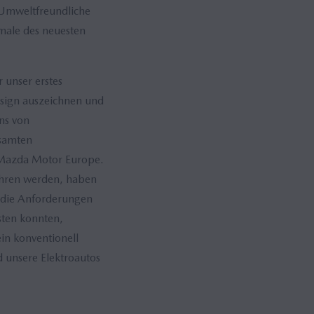
 Umweltfreundliche
male des neuesten
 unser erstes
esign auszeichnen und
ns von
esamten
 Mazda Motor Europe.
führen werden, haben
as die Anforderungen
sten konnten,
in konventionell
 unsere Elektroautos