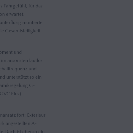
 Fahrgefühl, für das
ion erwartet.
unterflurig montierte
ie Gesamtsteifigkeit
moment und
im ansonsten lautlos
challfrequenz und
nd unterstützt so ein
ynamikregelung G-
-GVC Plus).
ansatz fort: Exterieur
rk angestellten A-
e Dach ist ebenso ein