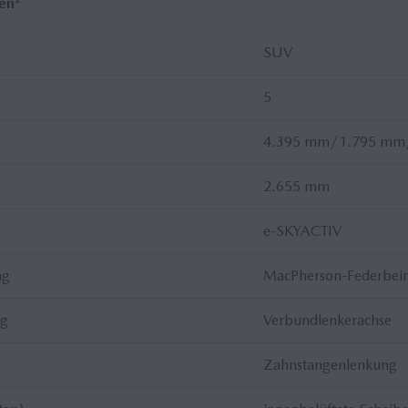
nen
SUV
5
4.395 mm/1.795 mm
2.655 mm
e-SKYACTIV
ng
MacPherson-Federbei
ng
Verbundlenkerachse
Zahnstangenlenkung