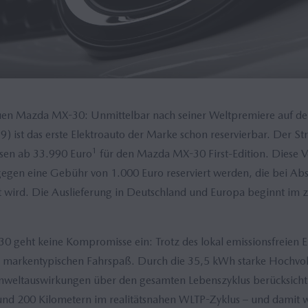
euen Mazda MX-30: Unmittelbar nach seiner Weltpremiere auf d
) ist das erste Elektroauto der Marke schon reservierbar. Der Str
1
eisen ab 33.990 Euro
für den Mazda MX-30 First-Edition. Diese V
egen eine Gebühr von 1.000 Euro reserviert werden, die bei Abs
et wird. Die Auslieferung in Deutschland und Europa beginnt im 
geht keine Kompromisse ein: Trotz des lokal emissionsfreien E
markentypischen Fahrspaß. Durch die 35,5 kWh starke Hochvolt
mweltauswirkungen über den gesamten Lebenszyklus berücksichtig
und 200 Kilometern im realitätsnahen WLTP-Zyklus – und damit w