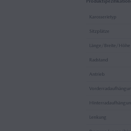
Produktspezifikatio
Karosserietyp
Sitzplätze
Länge/Breite/Höhe
Radstand
Antrieb
Vorderradaufhängu
Hinterradaufhängu
Lenkung