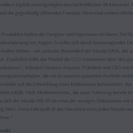
ndlern täglich zurückgelegten durchschnittlichen 48 Kilometer.
und die gegenläufig öffnenden Freestyle-Türen sind weitere Merk
 Produkten hatten die Designer und Ingenieure ein klares Ziel für
lektrofahrzeug vor Augen: Es sollte sich durch herausragendes D
erhalten bieten – ein zentraler Bestandteil der Mazda DNA, der u
. Zusätzlich sollte das Modell die CO2-Emissionen über den g
reduzieren", erläutert Yasuhiro Aoyama, Präsident und CEO von
ierungstechnologien, die wir in unserem gesamten Portfolio ein
Hersteller auf die Entwicklung eines Elektroautos konzentriert, d
ekt erfüllt. Viele Medienvertreter, die unser Fahrzeug bereits te
s sich der Mazda MX-30 als eines der wenigen Elektroautos wie e
g fährt. Denn Fahrspaß ist das Herzstück eines jeden Mazda und
ahme."
punkt