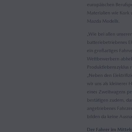
europäischen Berufspe
Materialien wie Kork 
Mazda Modells.
„Wie bei allen unseren
batteriebetriebenes E
ein großartiges Fahrv
Wettbewerbern abhebt
Produktlebenszyklus 
„Neben den Elektrifiz
wir uns als kleinerer 
eines Zweitwagens perf
bestätigen zudem, das
angetriebenes Fahrzeu
bilden da keine Ausn
Der Fahrer im Mittel