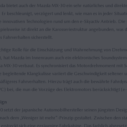
a bietet auch der Mazda MX-30 ein sehr natürliches und direktes
 Er beschleunigt, verzögert und lenkt, wie man es in jeder Situat
ie innovativen Technologien rund um den e-Skyactiv Antrieb. Die 
pielsweise ist direkt an die Karosseriestruktur angebunden, was d
 Fahrverhalten sicherstellt.
chtige Rolle für die Einschätzung und Wahrnehmung von Dreh
t, hat Mazda im Innenraum auch ein elektronisches Soundsystem 
 MX-30 verbaut. Es synchronisiert das Motordrehmoment mit S
 begleitende Klangkulisse variiert die Geschwindigkeit seltener u
mäßigeres Fahrverhalten. Hierzu trägt auch die bewährte Fahrd
C) bei, die nun die Vorzüge des Elektromotors berücksichtigt (e
ign
etzt der japanische Automobilhersteller seinen jüngsten Design
nach dem „Weniger ist mehr"-Prinzip gestaltet. Zwischen den sta
rstreckt sich eine geräumige Fahrkabine. Das farblich abgesetzt