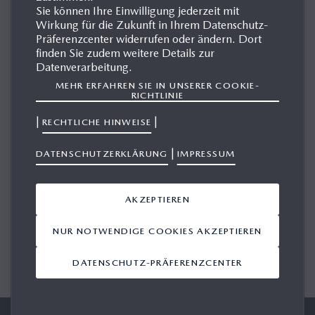
Sie können Ihre Einwilligung jederzeit mit
Wirkung für die Zukunft in Ihrem Datenschutz-
Präferenzcenter widerrufen oder ändern. Dort
MAZDA ROADSTER COUPE
finden Sie zudem weitere Details zur
Datenverarbeitung.
TS
MEHR ERFAHREN SIE IN UNSERER COOKIE-
RICHTLINIE
|
|
RECHTLICHE HINWEISE
MEDIEN
|
DATENSCHUTZERKLÄRUNG
IMPRESSUM
AKZEPTIEREN
NUR NOTWENDIGE COOKIES AKZEPTIEREN
1/1
DATENSCHUTZ-PRÄFERENZCENTER