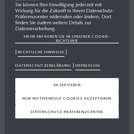
Sie können Ihre Einwilligung jederzeit mit
Wirkung für die Zukunft in Ihrem Datenschutz-
Präferenzcenter widerrufen oder ändern. Dort
MAZDA2 HYBRID
finden Sie zudem weitere Details zur
Datenverarbeitung.
MEHR ERFAHREN SIE IN UNSERER COOKIE-
Der Mazda2 Hybrid ist der erste Vollhybrid der japanischen
RICHTLINIE
Marke. Er bereichert seit 2022 das Modellportfolio und ist
|
|
RECHTLICHE HINWEISE
der perfekte Begleiter für alle, die auf die Umwelt achten
und ihren Gewohnheiten treu bleiben wollen. Die
|
DATENSCHUTZERKLÄRUNG
IMPRESSUM
intelligente Kombination aus Elektro- und
Verbrennungsmotor reduziert den Kraftstoffverbrauch und
AKZEPTIEREN
macht Elektromobilitat erlebbar.
NUR NOTWENDIGE COOKIES AKZEPTIEREN
DATENSCHUTZ-PRÄFERENZCENTER