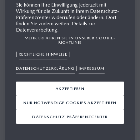
Sie können Ihre Einwilligung jederzeit mit
Wirkung für die Zukunft in Ihrem Datenschutz-
Präferenzcenter widerrufen oder ändern. Dort
MAZDA MX-30
finden Sie zudem weitere Details zur
Datenverarbeitung.
MEHR ERFAHREN SIE IN UNSERER COOKIE-
Mazda startet in ein neues Zeitalter. Der Mazda MX-30 geht
RICHTLINIE
keine Kompromisse ein: Trotz des lokal emissionsfreien
|
|
RECHTLICHE HINWEISE
Elektroantriebs genießen Kunden den markentypischen
Fahrspaß. Durch die 35,5 kWh starke Hochvoltbatterie,
|
DATENSCHUTZERKLÄRUNG
IMPRESSUM
deren Kapazität auch die Umweltauswirkungen über den
gesamten Lebenszyklus berücksichtigt, bietet das Modell
AKZEPTIEREN
eine Reichweite von rund 200 Kilometern im realitätsnahen
WLTP-Zyklus – und damit weit mehr als die von
NUR NOTWENDIGE COOKIES AKZEPTIEREN
europäischen Berufspendlern täglich zurückgelegten
DATENSCHUTZ-PRÄFERENZCENTER
durchschnittlichen 48 Kilometer. Umweltfreundliche
Materialien wie Kork und die gegenläufig öffnenden
Freestyle-Türen sind weitere Merkmale des neuesten Mazda