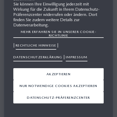
Sie können Ihre Einwilligung jederzeit mit
Wirkung für die Zukunft in Ihrem Datenschutz-
Präferenzcenter widerrufen oder ändern. Dort
MAZDA MX-30
finden Sie zudem weitere Details zur
Datenverarbeitung.
MEHR ERFAHREN SIE IN UNSERER COOKIE-
Mazda startet in ein neues Zeitalter. Der Mazda MX-30 geht
RICHTLINIE
keine Kompromisse ein: Trotz des lokal emissionsfreien
|
|
RECHTLICHE HINWEISE
Elektroantriebs genießen Kunden den markentypischen
Fahrspaß. Durch die 35,5 kWh starke Hochvoltbatterie,
|
DATENSCHUTZERKLÄRUNG
IMPRESSUM
deren Kapazität auch die Umweltauswirkungen über den
gesamten Lebenszyklus berücksichtigt, bietet das Modell
AKZEPTIEREN
eine Reichweite von rund 200 Kilometern im realitätsnahen
WLTP-Zyklus – und damit weit mehr als die von
NUR NOTWENDIGE COOKIES AKZEPTIEREN
europäischen Berufspendlern täglich zurückgelegten
DATENSCHUTZ-PRÄFERENZCENTER
durchschnittlichen 48 Kilometer. Umweltfreundliche
Materialien wie Kork und die gegenläufig öffnenden
Freestyle-Türen sind weitere Merkmale des neuesten Mazda