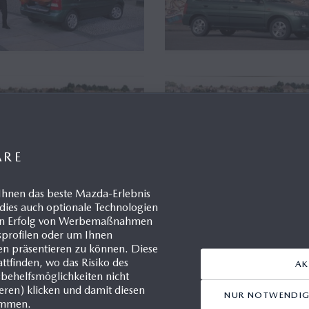
ÄRE
Ihnen das beste Mazda-Erlebnis
dies auch optionale Technologien
 den Erfolg von Werbemaßnahmen
gsprofilen oder um Ihnen
en präsentieren zu können. Diese
da Demio, Pressetext, 1998
Mazda Demio, Technische
ttfinden, wo das Risiko des
Daten - Baujahr 1998
AK
06.2015
sbehelfsmöglichkeiten nicht
29.06.2015
ieren) klicken und damit diesen
NUR NOTWENDIGE
immen.