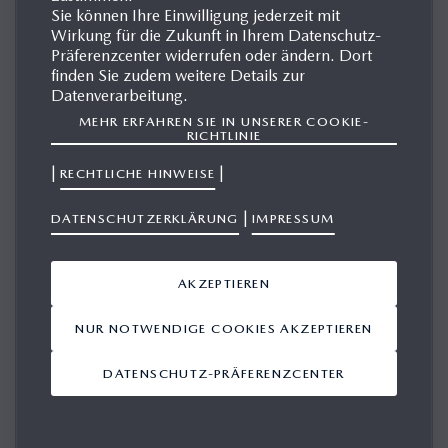
Sie können Ihre Einwilligung jederzeit mit
Wirkung für die Zukunft in Ihrem Datenschutz-
Präferenzcenter widerrufen oder ändern. Dort
MAZDA CX-60
finden Sie zudem weitere Details zur
Datenverarbeitung.
MEHR ERFAHREN SIE IN UNSERER COOKIE-
RICHTLINIE
|
|
RECHTLICHE HINWEISE
|
DATENSCHUTZERKLÄRUNG
IMPRESSUM
AKZEPTIEREN
NUR NOTWENDIGE COOKIES AKZEPTIEREN
DATENSCHUTZ-PRÄFERENZCENTER
1. GENERATION -
MAZDA CX-60 2022