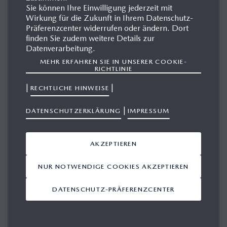
Sie können Ihre Einwilligung jederzeit mit
Wirkung für die Zukunft in Ihrem Datenschutz-
Präferenzcenter widerrufen oder ändern. Dort
MAZDA2 HYBRID
finden Sie zudem weitere Details zur
Datenverarbeitung.
MEHR ERFAHREN SIE IN UNSERER COOKIE-
Der Mazda2 Hybrid ist der erste Vollhybrid der japanischen
RICHTLINIE
Marke. Er bereichert seit 2022 das Modellportfolio und ist
|
|
RECHTLICHE HINWEISE
der perfekte Begleiter für alle, die auf die Umwelt achten
und ihren Gewohnheiten treu bleiben wollen. Die
|
DATENSCHUTZERKLÄRUNG
IMPRESSUM
intelligente Kombination aus Elektro- und
Verbrennungsmotor reduziert den Kraftstoffverbrauch und
AKZEPTIEREN
macht Elektromobilitat erlebbar.
NUR NOTWENDIGE COOKIES AKZEPTIEREN
DATENSCHUTZ-PRÄFERENZCENTER